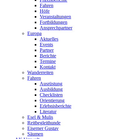
Fahren
Höfe
Veranstaltungen
Fortbildungen
Ansprechpartner
Europa
Aktuelles
Events
Partner
Berichte
Termine
Kontakt
Wanderreiten
Fahren
Ausrüstung
Ausbildung
Checklisten
Orientierung
Erlebnisberichte
Literatur
Esel & Mulis
Reitbegleithunde
Eiserner Gustav
Säumen