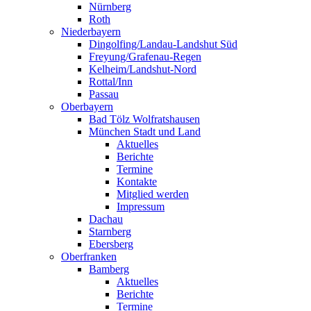
Nürnberg
Roth
Niederbayern
Dingolfing/Landau-Landshut Süd
Freyung/Grafenau-Regen
Kelheim/Landshut-Nord
Rottal/Inn
Passau
Oberbayern
Bad Tölz Wolfratshausen
München Stadt und Land
Aktuelles
Berichte
Termine
Kontakte
Mitglied werden
Impressum
Dachau
Starnberg
Ebersberg
Oberfranken
Bamberg
Aktuelles
Berichte
Termine