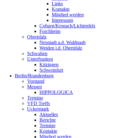
Links
Kontakte
Mitglied werden
Impressum
Coburg/Kronach/Lichtenfels
Forchheim
Oberpfalz
Neustadt a.d. Waldnaab
Weiden i.d. Oberpfalz
Schwaben
Unterfranken
Kitzingen
Schweinfurt
Berlin/Brandenburg
Vorstand
Messen
HIPPOLOGICA
Termine
VFD Treffs
Uckermark
Aktuelles
Berichte
Termine
Kontakte
Mitglied werden