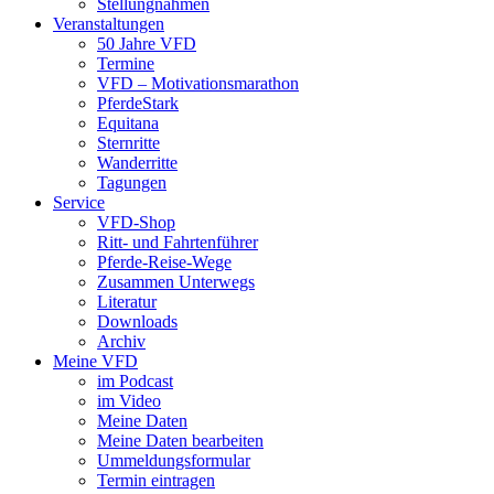
Stellungnahmen
Veranstaltungen
50 Jahre VFD
Termine
VFD – Motivationsmarathon
PferdeStark
Equitana
Sternritte
Wanderritte
Tagungen
Service
VFD-Shop
Ritt- und Fahrtenführer
Pferde-Reise-Wege
Zusammen Unterwegs
Literatur
Downloads
Archiv
Meine VFD
im Podcast
im Video
Meine Daten
Meine Daten bearbeiten
Ummeldungsformular
Termin eintragen