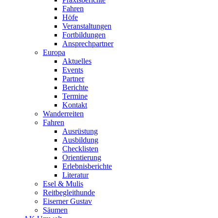
Fahren
Höfe
Veranstaltungen
Fortbildungen
Ansprechpartner
Europa
Aktuelles
Events
Partner
Berichte
Termine
Kontakt
Wanderreiten
Fahren
Ausrüstung
Ausbildung
Checklisten
Orientierung
Erlebnisberichte
Literatur
Esel & Mulis
Reitbegleithunde
Eiserner Gustav
Säumen