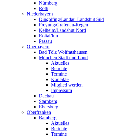
Nürnberg
Roth
Niederbayern
Dingolfing/Landau-Landshut Süd
Freyung/Grafenau-Regen
Kelheim/Landshut-Nord
Rottal/Inn
Passau
Oberbayern
Bad Tölz Wolfratshausen
München Stadt und Land
Aktuelles
Berichte
Termine
Kontakte
Mitglied werden
Impressum
Dachau
Starnberg
Ebersberg
Oberfranken
Bamberg
Aktuelles
Berichte
Termine