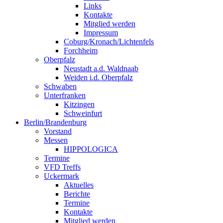
Links
Kontakte
Mitglied werden
Impressum
Coburg/Kronach/Lichtenfels
Forchheim
Oberpfalz
Neustadt a.d. Waldnaab
Weiden i.d. Oberpfalz
Schwaben
Unterfranken
Kitzingen
Schweinfurt
Berlin/Brandenburg
Vorstand
Messen
HIPPOLOGICA
Termine
VFD Treffs
Uckermark
Aktuelles
Berichte
Termine
Kontakte
Mitglied werden