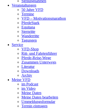
Stellungnahmen
Veranstaltungen
50 Jahre VFD
Termine
VFD – Motivationsmarathon
PferdeStark
Equitana
Sternritte
Wanderritte
Tagungen
Service
VFD-Shop
Ritt- und Fahrtenführer
Pferde-Reise-Wege
Zusammen Unterwegs
Literatur
Downloads
Archiv
Meine VFD
im Podcast
im Video
Meine Daten
Meine Daten bearbeiten
Ummeldungsformular
Termin eintragen