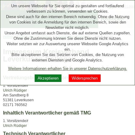
Um unsere Webseite für Sie optimal zu gestalten und fortlaufend
verbessern zu können, verwenden wir Cookies.
Diese sind auch für den internen Bereich notwendig. Ohne die Nutzung
Menü
Regionen
von Cookies ist die Anmeldung für den internen Bereich, sowie den
Newsletter nicht möglich.
Unser Angebot umfasst auch Dienste, die auf externe Quellen zugreifen.
Home
Nordrhein-Westfalen
Leverkusen-Solingen
Impressum
Ohne die Zustimmung können Sie diese Dienste nicht nutzen.
Weiter setzten wir zur Auswertung unserer Webseite Google Analytics
ein.
Impressum Kreisverband
Bitte akzeptieren Sie das Setzten von Cookies, die Nutzung von
Leverkusen-Solingen
externen Diensten und Google Analytics.
Weitere Informationen erhalten Sie in unserer Datenschutzerklärung.
Vertretungsberechtigter Vorstand
Akzeptieren
Widersprechen
1. Vorsitzende/r
Ulrich Rüdiger
Am Sandberg 8
51381 Leverkusen
02171 760562
Inhaltlich Verantwortlicher gemäß TMG
1. Vorsitzende/r
Ulrich Rüdiger
Technisch Verantwortlicher