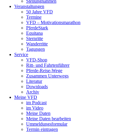
Stellungnahmen
Veranstaltungen
50 Jahre VFD
Termine
VFD – Motivationsmarathon
PferdeStark
Equitana
Sternritte
Wanderritte
Tagungen
Service
VFD-Shop
Ritt- und Fahrtenführer
Pferde-Reise-Wege
Zusammen Unterwegs
Literatur
Downloads
Archiv
Meine VFD
im Podcast
im Video
Meine Daten
Meine Daten bearbeiten
Ummeldungsformular
Termin eintragen