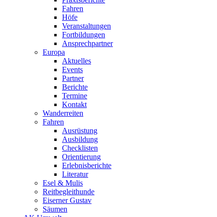
Fahren
Höfe
Veranstaltungen
Fortbildungen
Ansprechpartner
Europa
Aktuelles
Events
Partner
Berichte
Termine
Kontakt
Wanderreiten
Fahren
Ausrüstung
Ausbildung
Checklisten
Orientierung
Erlebnisberichte
Literatur
Esel & Mulis
Reitbegleithunde
Eiserner Gustav
Säumen