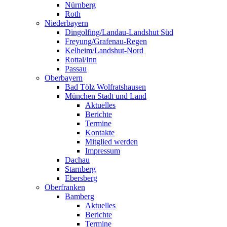
Nürnberg
Roth
Niederbayern
Dingolfing/Landau-Landshut Süd
Freyung/Grafenau-Regen
Kelheim/Landshut-Nord
Rottal/Inn
Passau
Oberbayern
Bad Tölz Wolfratshausen
München Stadt und Land
Aktuelles
Berichte
Termine
Kontakte
Mitglied werden
Impressum
Dachau
Starnberg
Ebersberg
Oberfranken
Bamberg
Aktuelles
Berichte
Termine