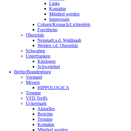
Links
Kontakte
Mitglied werden
Impressum
Coburg/Kronach/Lichtenfels
Forchheim
Oberpfalz
Neustadt a.d. Waldnaab
Weiden i.d. Oberpfalz
Schwaben
Unterfranken
Kitzingen
Schweinfurt
Berlin/Brandenburg
Vorstand
Messen
HIPPOLOGICA
Termine
VFD Treffs
Uckermark
Aktuelles
Berichte
Termine
Kontakte
Mitglied werden