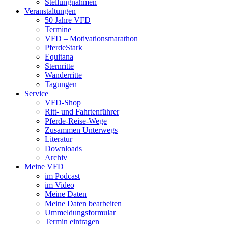
Stellungnahmen
Veranstaltungen
50 Jahre VFD
Termine
VFD – Motivationsmarathon
PferdeStark
Equitana
Sternritte
Wanderritte
Tagungen
Service
VFD-Shop
Ritt- und Fahrtenführer
Pferde-Reise-Wege
Zusammen Unterwegs
Literatur
Downloads
Archiv
Meine VFD
im Podcast
im Video
Meine Daten
Meine Daten bearbeiten
Ummeldungsformular
Termin eintragen