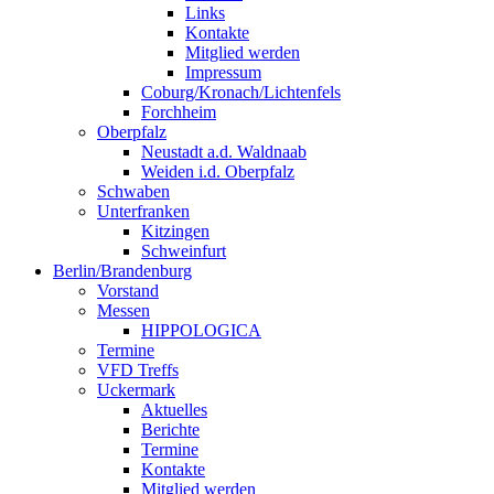
Links
Kontakte
Mitglied werden
Impressum
Coburg/Kronach/Lichtenfels
Forchheim
Oberpfalz
Neustadt a.d. Waldnaab
Weiden i.d. Oberpfalz
Schwaben
Unterfranken
Kitzingen
Schweinfurt
Berlin/Brandenburg
Vorstand
Messen
HIPPOLOGICA
Termine
VFD Treffs
Uckermark
Aktuelles
Berichte
Termine
Kontakte
Mitglied werden