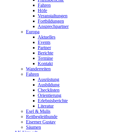
Fahren
Höfe
Veranstaltungen
Fortbildungen
Ansprechpartner
Europa
Aktuelles
Events
Partner
Berichte
Termine
Kontakt
Wanderreiten
Fahren
Ausrüstung
Ausbildung
Checklisten
Orientierung
Erlebnisberichte
Literatur
Esel & Mulis
Reitbegleithunde
Eiserner Gustav
Säumen