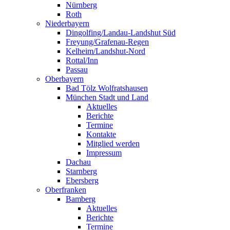
Nürnberg
Roth
Niederbayern
Dingolfing/Landau-Landshut Süd
Freyung/Grafenau-Regen
Kelheim/Landshut-Nord
Rottal/Inn
Passau
Oberbayern
Bad Tölz Wolfratshausen
München Stadt und Land
Aktuelles
Berichte
Termine
Kontakte
Mitglied werden
Impressum
Dachau
Starnberg
Ebersberg
Oberfranken
Bamberg
Aktuelles
Berichte
Termine