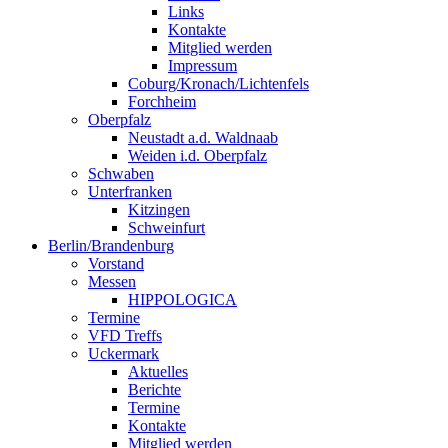
Links
Kontakte
Mitglied werden
Impressum
Coburg/Kronach/Lichtenfels
Forchheim
Oberpfalz
Neustadt a.d. Waldnaab
Weiden i.d. Oberpfalz
Schwaben
Unterfranken
Kitzingen
Schweinfurt
Berlin/Brandenburg
Vorstand
Messen
HIPPOLOGICA
Termine
VFD Treffs
Uckermark
Aktuelles
Berichte
Termine
Kontakte
Mitglied werden