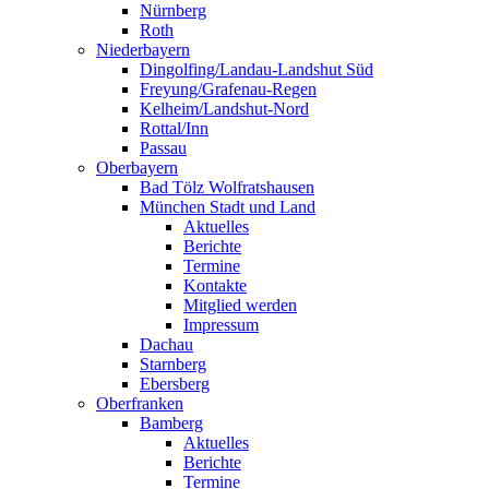
Nürnberg
Roth
Niederbayern
Dingolfing/Landau-Landshut Süd
Freyung/Grafenau-Regen
Kelheim/Landshut-Nord
Rottal/Inn
Passau
Oberbayern
Bad Tölz Wolfratshausen
München Stadt und Land
Aktuelles
Berichte
Termine
Kontakte
Mitglied werden
Impressum
Dachau
Starnberg
Ebersberg
Oberfranken
Bamberg
Aktuelles
Berichte
Termine