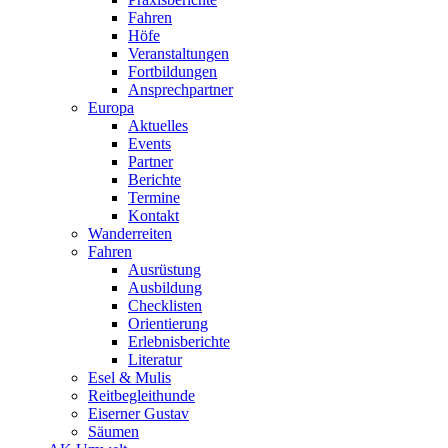
Fahren
Höfe
Veranstaltungen
Fortbildungen
Ansprechpartner
Europa
Aktuelles
Events
Partner
Berichte
Termine
Kontakt
Wanderreiten
Fahren
Ausrüstung
Ausbildung
Checklisten
Orientierung
Erlebnisberichte
Literatur
Esel & Mulis
Reitbegleithunde
Eiserner Gustav
Säumen