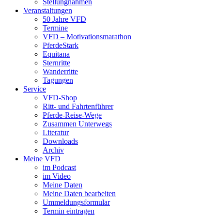
Stellungnahmen
Veranstaltungen
50 Jahre VFD
Termine
VFD – Motivationsmarathon
PferdeStark
Equitana
Sternritte
Wanderritte
Tagungen
Service
VFD-Shop
Ritt- und Fahrtenführer
Pferde-Reise-Wege
Zusammen Unterwegs
Literatur
Downloads
Archiv
Meine VFD
im Podcast
im Video
Meine Daten
Meine Daten bearbeiten
Ummeldungsformular
Termin eintragen