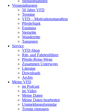
Stellungnahmen
Veranstaltungen
50 Jahre VFD
Termine
VFD – Motivationsmarathon
PferdeStark
Equitana
Sternritte
Wanderritte
Tagungen
Service
VFD-Shop
Ritt- und Fahrtenführer
Pferde-Reise-Wege
Zusammen Unterwegs
Literatur
Downloads
Archiv
Meine VFD
im Podcast
im Video
Meine Daten
Meine Daten bearbeiten
Ummeldungsformular
Termin eintragen