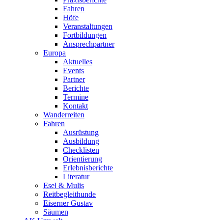
Fahren
Höfe
Veranstaltungen
Fortbildungen
Ansprechpartner
Europa
Aktuelles
Events
Partner
Berichte
Termine
Kontakt
Wanderreiten
Fahren
Ausrüstung
Ausbildung
Checklisten
Orientierung
Erlebnisberichte
Literatur
Esel & Mulis
Reitbegleithunde
Eiserner Gustav
Säumen