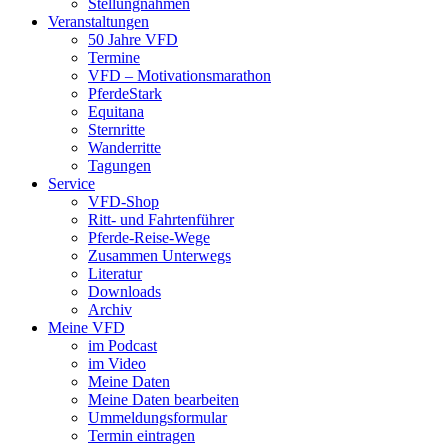
Stellungnahmen
Veranstaltungen
50 Jahre VFD
Termine
VFD – Motivationsmarathon
PferdeStark
Equitana
Sternritte
Wanderritte
Tagungen
Service
VFD-Shop
Ritt- und Fahrtenführer
Pferde-Reise-Wege
Zusammen Unterwegs
Literatur
Downloads
Archiv
Meine VFD
im Podcast
im Video
Meine Daten
Meine Daten bearbeiten
Ummeldungsformular
Termin eintragen