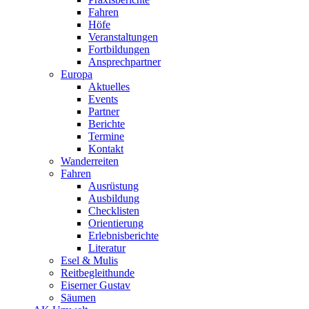
Fahren
Höfe
Veranstaltungen
Fortbildungen
Ansprechpartner
Europa
Aktuelles
Events
Partner
Berichte
Termine
Kontakt
Wanderreiten
Fahren
Ausrüstung
Ausbildung
Checklisten
Orientierung
Erlebnisberichte
Literatur
Esel & Mulis
Reitbegleithunde
Eiserner Gustav
Säumen