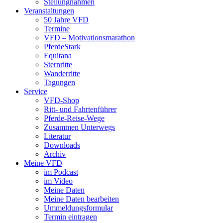
Stellungnahmen
Veranstaltungen
50 Jahre VFD
Termine
VFD – Motivationsmarathon
PferdeStark
Equitana
Sternritte
Wanderritte
Tagungen
Service
VFD-Shop
Ritt- und Fahrtenführer
Pferde-Reise-Wege
Zusammen Unterwegs
Literatur
Downloads
Archiv
Meine VFD
im Podcast
im Video
Meine Daten
Meine Daten bearbeiten
Ummeldungsformular
Termin eintragen