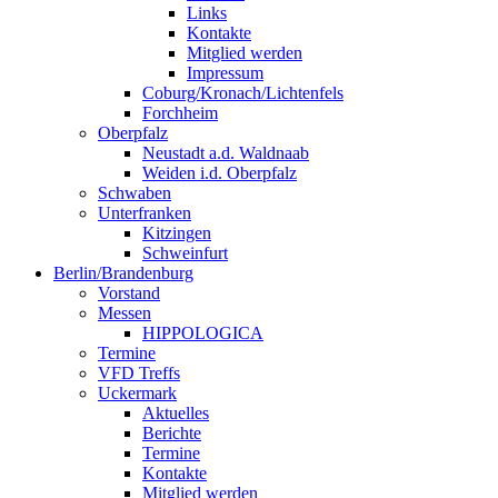
Links
Kontakte
Mitglied werden
Impressum
Coburg/Kronach/Lichtenfels
Forchheim
Oberpfalz
Neustadt a.d. Waldnaab
Weiden i.d. Oberpfalz
Schwaben
Unterfranken
Kitzingen
Schweinfurt
Berlin/Brandenburg
Vorstand
Messen
HIPPOLOGICA
Termine
VFD Treffs
Uckermark
Aktuelles
Berichte
Termine
Kontakte
Mitglied werden