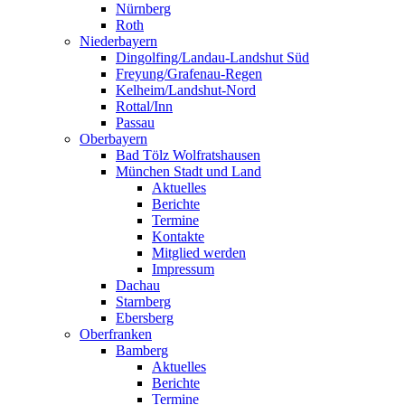
Nürnberg
Roth
Niederbayern
Dingolfing/Landau-Landshut Süd
Freyung/Grafenau-Regen
Kelheim/Landshut-Nord
Rottal/Inn
Passau
Oberbayern
Bad Tölz Wolfratshausen
München Stadt und Land
Aktuelles
Berichte
Termine
Kontakte
Mitglied werden
Impressum
Dachau
Starnberg
Ebersberg
Oberfranken
Bamberg
Aktuelles
Berichte
Termine