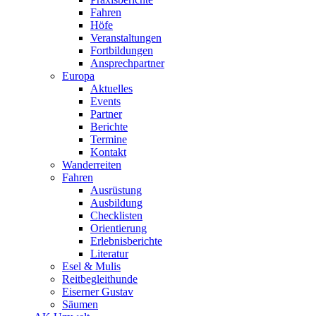
Fahren
Höfe
Veranstaltungen
Fortbildungen
Ansprechpartner
Europa
Aktuelles
Events
Partner
Berichte
Termine
Kontakt
Wanderreiten
Fahren
Ausrüstung
Ausbildung
Checklisten
Orientierung
Erlebnisberichte
Literatur
Esel & Mulis
Reitbegleithunde
Eiserner Gustav
Säumen