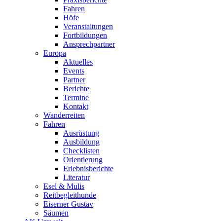
Fahren
Höfe
Veranstaltungen
Fortbildungen
Ansprechpartner
Europa
Aktuelles
Events
Partner
Berichte
Termine
Kontakt
Wanderreiten
Fahren
Ausrüstung
Ausbildung
Checklisten
Orientierung
Erlebnisberichte
Literatur
Esel & Mulis
Reitbegleithunde
Eiserner Gustav
Säumen