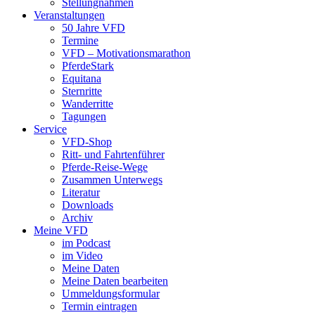
Stellungnahmen
Veranstaltungen
50 Jahre VFD
Termine
VFD – Motivationsmarathon
PferdeStark
Equitana
Sternritte
Wanderritte
Tagungen
Service
VFD-Shop
Ritt- und Fahrtenführer
Pferde-Reise-Wege
Zusammen Unterwegs
Literatur
Downloads
Archiv
Meine VFD
im Podcast
im Video
Meine Daten
Meine Daten bearbeiten
Ummeldungsformular
Termin eintragen