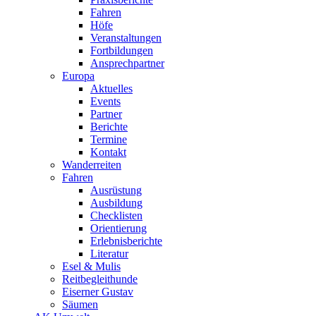
Fahren
Höfe
Veranstaltungen
Fortbildungen
Ansprechpartner
Europa
Aktuelles
Events
Partner
Berichte
Termine
Kontakt
Wanderreiten
Fahren
Ausrüstung
Ausbildung
Checklisten
Orientierung
Erlebnisberichte
Literatur
Esel & Mulis
Reitbegleithunde
Eiserner Gustav
Säumen