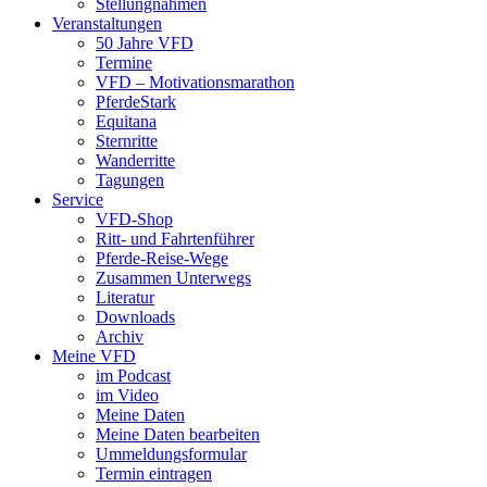
Stellungnahmen
Veranstaltungen
50 Jahre VFD
Termine
VFD – Motivationsmarathon
PferdeStark
Equitana
Sternritte
Wanderritte
Tagungen
Service
VFD-Shop
Ritt- und Fahrtenführer
Pferde-Reise-Wege
Zusammen Unterwegs
Literatur
Downloads
Archiv
Meine VFD
im Podcast
im Video
Meine Daten
Meine Daten bearbeiten
Ummeldungsformular
Termin eintragen