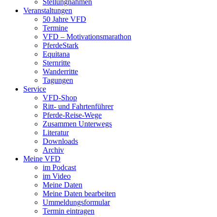
Stellungnahmen
Veranstaltungen
50 Jahre VFD
Termine
VFD – Motivationsmarathon
PferdeStark
Equitana
Sternritte
Wanderritte
Tagungen
Service
VFD-Shop
Ritt- und Fahrtenführer
Pferde-Reise-Wege
Zusammen Unterwegs
Literatur
Downloads
Archiv
Meine VFD
im Podcast
im Video
Meine Daten
Meine Daten bearbeiten
Ummeldungsformular
Termin eintragen