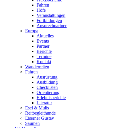
Fahren
Höfe
Veranstaltungen
Fortbildungen
Ansprechpartner
Europa
Aktuelles
Events
Partner
Berichte
Termine
Kontakt
Wanderreiten
Fahren
Ausrüstung
Ausbildung
Checklisten
Orientierung
Erlebnisberichte
Literatur
Esel & Mulis
Reitbegleithunde
Eiserner Gustav
Säumen