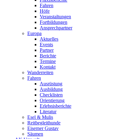
Fahren
Höfe
Veranstaltungen
Fortbildungen
Ansprechpartner
Europa
Aktuelles
Events
Partner
Berichte
Termine
Kontakt
Wanderreiten
Fahren
Ausrüstung
Ausbildung
Checklisten
Orientierung
Erlebnisberichte
Literatur
Esel & Mulis
Reitbegleithunde
Eiserner Gustav
Säumen