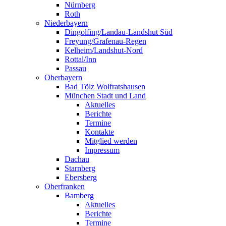
Nürnberg
Roth
Niederbayern
Dingolfing/Landau-Landshut Süd
Freyung/Grafenau-Regen
Kelheim/Landshut-Nord
Rottal/Inn
Passau
Oberbayern
Bad Tölz Wolfratshausen
München Stadt und Land
Aktuelles
Berichte
Termine
Kontakte
Mitglied werden
Impressum
Dachau
Starnberg
Ebersberg
Oberfranken
Bamberg
Aktuelles
Berichte
Termine