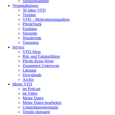
Stellungnahmen
Veranstaltungen
50 Jahre VFD
Termine
VFD – Motivationsmarathon
PferdeStark
Equitana
Sternritte
Wanderritte
Tagungen
Service
VFD-Shop
Ritt- und Fahrtenführer
Pferde-Reise-Wege
Zusammen Unterwegs
Literatur
Downloads
Archiv
Meine VFD
im Podcast
im Video
Meine Daten
Meine Daten bearbeiten
Ummeldungsformular
Termin eintragen