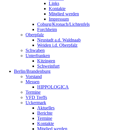
Links
Kontakte
Mitglied werden
Impressum
Coburg/Kronach/Lichtenfels
Forchheim
Oberpfalz
Neustadt a.d. Waldnaab
Weiden i.d. Oberpfalz
Schwaben
Unterfranken
Kitzingen
Schweinfurt
Berlin/Brandenburg
Vorstand
Messen
HIPPOLOGICA
Termine
VFD Treffs
Uckermark
Aktuelles
Berichte
Termine
Kontakte
Mitglied werden