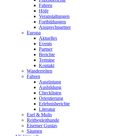
Fahren
Höfe
Veranstaltungen
Fortbildungen
Ansprechpartner
Europa
Aktuelles
Events
Partner
Berichte
Termine
Kontakt
Wanderreiten
Fahren
Ausrüstung
Ausbildung
Checklisten
Orientierung
Erlebnisberichte
Literatur
Esel & Mulis
Reitbegleithunde
Eiserner Gustav
Säumen