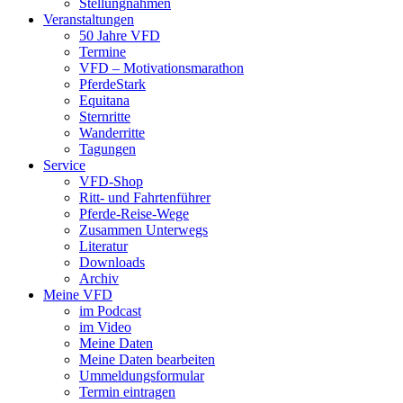
Stellungnahmen
Veranstaltungen
50 Jahre VFD
Termine
VFD – Motivationsmarathon
PferdeStark
Equitana
Sternritte
Wanderritte
Tagungen
Service
VFD-Shop
Ritt- und Fahrtenführer
Pferde-Reise-Wege
Zusammen Unterwegs
Literatur
Downloads
Archiv
Meine VFD
im Podcast
im Video
Meine Daten
Meine Daten bearbeiten
Ummeldungsformular
Termin eintragen