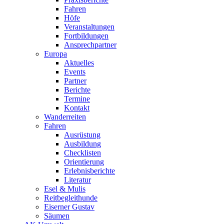
Fahren
Höfe
Veranstaltungen
Fortbildungen
Ansprechpartner
Europa
Aktuelles
Events
Partner
Berichte
Termine
Kontakt
Wanderreiten
Fahren
Ausrüstung
Ausbildung
Checklisten
Orientierung
Erlebnisberichte
Literatur
Esel & Mulis
Reitbegleithunde
Eiserner Gustav
Säumen