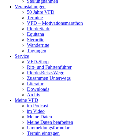
Stellungnahmen
Veranstaltungen
50 Jahre VFD
Termine
VFD – Motivationsmarathon
PferdeStark
Equitana
Sternritte
Wanderritte
Tagungen
Service
VFD-Shop
Ritt- und Fahrtenführer
Pferde-Reise-Wege
Zusammen Unterwegs
Literatur
Downloads
Archiv
Meine VFD
im Podcast
im Video
Meine Daten
Meine Daten bearbeiten
Ummeldungsformular
Termin eintragen