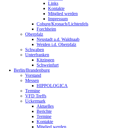
Links
Kontakte
Mitglied werden
Impressum
Coburg/Kronach/Lichtenfels
Forchheim
Oberpfalz
Neustadt a.d. Waldnaab
Weiden i.d. Oberpfalz
Schwaben
Unterfranken
Kitzingen
Schweinfurt
Berlin/Brandenburg
Vorstand
Messen
HIPPOLOGICA
Termine
VFD Treffs
Uckermark
Aktuelles
Berichte
Termine
Kontakte
Mitglied werden