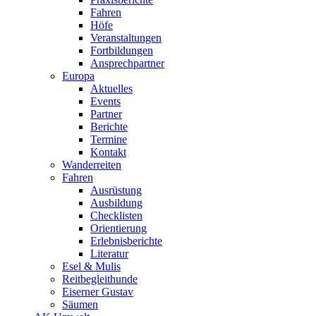
Fahren
Höfe
Veranstaltungen
Fortbildungen
Ansprechpartner
Europa
Aktuelles
Events
Partner
Berichte
Termine
Kontakt
Wanderreiten
Fahren
Ausrüstung
Ausbildung
Checklisten
Orientierung
Erlebnisberichte
Literatur
Esel & Mulis
Reitbegleithunde
Eiserner Gustav
Säumen