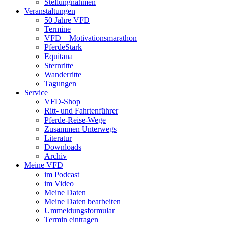
Stellungnahmen
Veranstaltungen
50 Jahre VFD
Termine
VFD – Motivationsmarathon
PferdeStark
Equitana
Sternritte
Wanderritte
Tagungen
Service
VFD-Shop
Ritt- und Fahrtenführer
Pferde-Reise-Wege
Zusammen Unterwegs
Literatur
Downloads
Archiv
Meine VFD
im Podcast
im Video
Meine Daten
Meine Daten bearbeiten
Ummeldungsformular
Termin eintragen