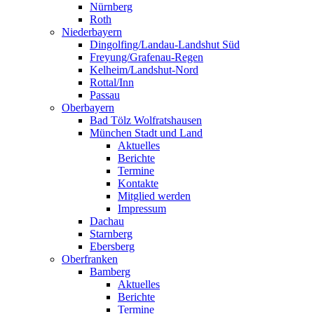
Nürnberg
Roth
Niederbayern
Dingolfing/Landau-Landshut Süd
Freyung/Grafenau-Regen
Kelheim/Landshut-Nord
Rottal/Inn
Passau
Oberbayern
Bad Tölz Wolfratshausen
München Stadt und Land
Aktuelles
Berichte
Termine
Kontakte
Mitglied werden
Impressum
Dachau
Starnberg
Ebersberg
Oberfranken
Bamberg
Aktuelles
Berichte
Termine