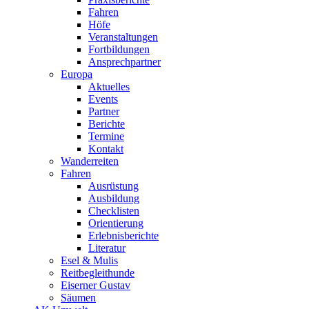
Fahren
Höfe
Veranstaltungen
Fortbildungen
Ansprechpartner
Europa
Aktuelles
Events
Partner
Berichte
Termine
Kontakt
Wanderreiten
Fahren
Ausrüstung
Ausbildung
Checklisten
Orientierung
Erlebnisberichte
Literatur
Esel & Mulis
Reitbegleithunde
Eiserner Gustav
Säumen