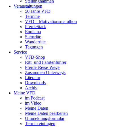
Stellungnahmen
Veranstaltungen
50 Jahre VFD
Termine
VFD – Motivationsmarathon
PferdeStark
Equitana
Sternritte
Wanderritte
Tagungen
Service
VFD-Shop
Ritt- und Fahrtenführer
Pferde-Reise-Wege
Zusammen Unterwegs
Literatur
Downloads
Archiv
Meine VFD
im Podcast
im Video
Meine Daten
Meine Daten bearbeiten
Ummeldungsformular
Termin eintragen