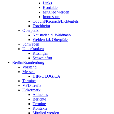
Links
Kontakte
Mitglied werden
Impressum
Coburg/Kronach/Lichtenfels
Forchheim
Oberpfalz
Neustadt a.d. Waldnaab
Weiden i.d. Oberpfalz
Schwaben
Unterfranken
Kitzingen
Schweinfurt
Berlin/Brandenburg
Vorstand
Messen
HIPPOLOGICA
Termine
VFD Treffs
Uckermark
Aktuelles
Berichte
Termine
Kontakte
Mitglied werden