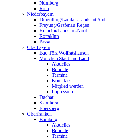
Nürnberg
Roth
Niederbayern
Dingolfing/Landau-Landshut Süd
Freyung/Grafenau-Regen
Kelheim/Landshut-Nord
Rottal/Inn
Passau
Oberbayern
Bad Tölz Wolfratshausen
München Stadt und Land
Aktuelles
Berichte
Termine
Kontakte
Mitglied werden
Impressum
Dachau
Starnberg
Ebersberg
Oberfranken
Bamberg
Aktuelles
Berichte
Termine