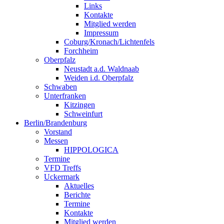
Links
Kontakte
Mitglied werden
Impressum
Coburg/Kronach/Lichtenfels
Forchheim
Oberpfalz
Neustadt a.d. Waldnaab
Weiden i.d. Oberpfalz
Schwaben
Unterfranken
Kitzingen
Schweinfurt
Berlin/Brandenburg
Vorstand
Messen
HIPPOLOGICA
Termine
VFD Treffs
Uckermark
Aktuelles
Berichte
Termine
Kontakte
Mitglied werden