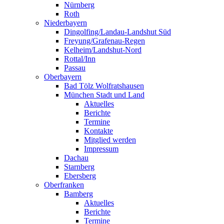
Nürnberg
Roth
Niederbayern
Dingolfing/Landau-Landshut Süd
Freyung/Grafenau-Regen
Kelheim/Landshut-Nord
Rottal/Inn
Passau
Oberbayern
Bad Tölz Wolfratshausen
München Stadt und Land
Aktuelles
Berichte
Termine
Kontakte
Mitglied werden
Impressum
Dachau
Starnberg
Ebersberg
Oberfranken
Bamberg
Aktuelles
Berichte
Termine