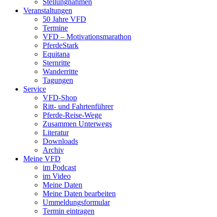
Stellungnahmen
Veranstaltungen
50 Jahre VFD
Termine
VFD – Motivationsmarathon
PferdeStark
Equitana
Sternritte
Wanderritte
Tagungen
Service
VFD-Shop
Ritt- und Fahrtenführer
Pferde-Reise-Wege
Zusammen Unterwegs
Literatur
Downloads
Archiv
Meine VFD
im Podcast
im Video
Meine Daten
Meine Daten bearbeiten
Ummeldungsformular
Termin eintragen