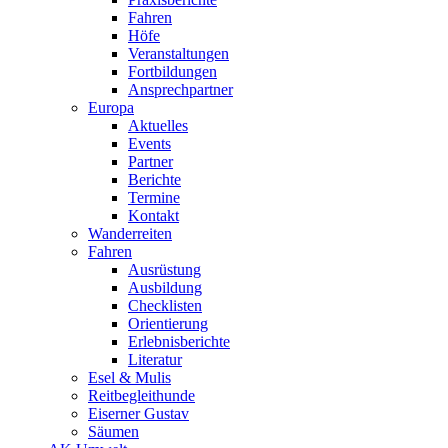
Fahren
Höfe
Veranstaltungen
Fortbildungen
Ansprechpartner
Europa
Aktuelles
Events
Partner
Berichte
Termine
Kontakt
Wanderreiten
Fahren
Ausrüstung
Ausbildung
Checklisten
Orientierung
Erlebnisberichte
Literatur
Esel & Mulis
Reitbegleithunde
Eiserner Gustav
Säumen