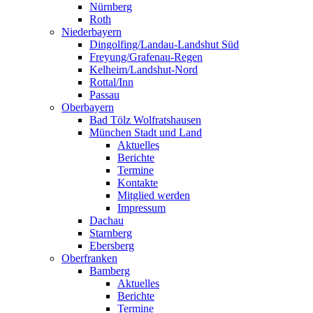
Nürnberg
Roth
Niederbayern
Dingolfing/Landau-Landshut Süd
Freyung/Grafenau-Regen
Kelheim/Landshut-Nord
Rottal/Inn
Passau
Oberbayern
Bad Tölz Wolfratshausen
München Stadt und Land
Aktuelles
Berichte
Termine
Kontakte
Mitglied werden
Impressum
Dachau
Starnberg
Ebersberg
Oberfranken
Bamberg
Aktuelles
Berichte
Termine