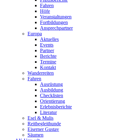
Fahren
Höfe
Veranstaltungen
Fortbildungen
Ansprechpartner
Europa
Aktuelles
Events
Partner
Berichte
Termine
Kontakt
Wanderreiten
Fahren
Ausrüstung
Ausbildung
Checklisten
Orientierung
Erlebnisberichte
Literatur
Esel & Mulis
Reitbegleithunde
Eiserner Gustav
Säumen