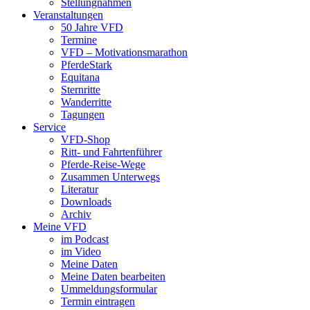
Stellungnahmen
Veranstaltungen
50 Jahre VFD
Termine
VFD – Motivationsmarathon
PferdeStark
Equitana
Sternritte
Wanderritte
Tagungen
Service
VFD-Shop
Ritt- und Fahrtenführer
Pferde-Reise-Wege
Zusammen Unterwegs
Literatur
Downloads
Archiv
Meine VFD
im Podcast
im Video
Meine Daten
Meine Daten bearbeiten
Ummeldungsformular
Termin eintragen