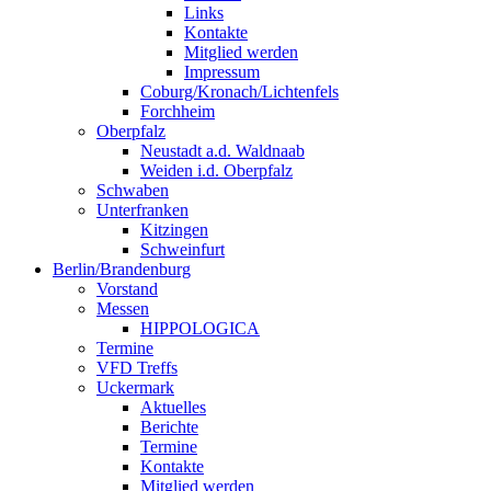
Links
Kontakte
Mitglied werden
Impressum
Coburg/Kronach/Lichtenfels
Forchheim
Oberpfalz
Neustadt a.d. Waldnaab
Weiden i.d. Oberpfalz
Schwaben
Unterfranken
Kitzingen
Schweinfurt
Berlin/Brandenburg
Vorstand
Messen
HIPPOLOGICA
Termine
VFD Treffs
Uckermark
Aktuelles
Berichte
Termine
Kontakte
Mitglied werden