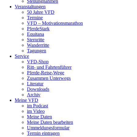
Stellungnahmen
Veranstaltungen
50 Jahre VFD
Termine
VFD – Motivationsmarathon
PferdeStark
Equitana
Sternritte
Wanderritte
Tagungen
Service
VFD-Shop
Ritt- und Fahrtenführer
Pferde-Reise-Wege
Zusammen Unterwegs
Literatur
Downloads
Archiv
Meine VFD
im Podcast
im Video
Meine Daten
Meine Daten bearbeiten
Ummeldungsformular
Termin eintragen