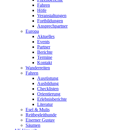
Fahren
Höfe
Veranstaltungen
Fortbildungen
Ansprechpartner
Europa
Aktuelles
Events
Partner
Berichte
Termine
Kontakt
Wanderreiten
Fahren
Ausrüstung
Ausbildung
Checklisten
Orientierung
Erlebnisberichte
Literatur
Esel & Mulis
Reitbegleithunde
Eiserner Gustav
Säumen