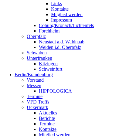
Links
Kontakte
Mitglied werden
Impressum
Coburg/Kronach/Lichtenfels
Forchheim
Oberpfalz
Neustadt a.d. Waldnaab
Weiden i.d. Oberpfalz
Schwaben
Unterfranken
Kitzingen
Schweinfurt
Berlin/Brandenburg
Vorstand
Messen
HIPPOLOGICA
Termine
VFD Treffs
Uckermark
Aktuelles
Berichte
Termine
Kontakte
Mitglied werden