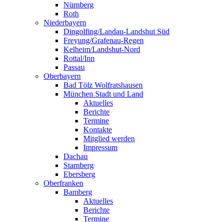
Nürnberg
Roth
Niederbayern
Dingolfing/Landau-Landshut Süd
Freyung/Grafenau-Regen
Kelheim/Landshut-Nord
Rottal/Inn
Passau
Oberbayern
Bad Tölz Wolfratshausen
München Stadt und Land
Aktuelles
Berichte
Termine
Kontakte
Mitglied werden
Impressum
Dachau
Starnberg
Ebersberg
Oberfranken
Bamberg
Aktuelles
Berichte
Termine