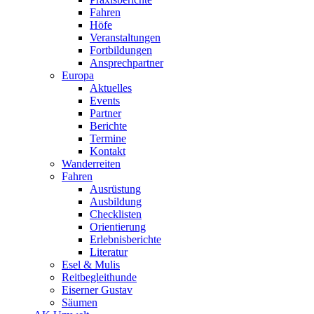
Fahren
Höfe
Veranstaltungen
Fortbildungen
Ansprechpartner
Europa
Aktuelles
Events
Partner
Berichte
Termine
Kontakt
Wanderreiten
Fahren
Ausrüstung
Ausbildung
Checklisten
Orientierung
Erlebnisberichte
Literatur
Esel & Mulis
Reitbegleithunde
Eiserner Gustav
Säumen