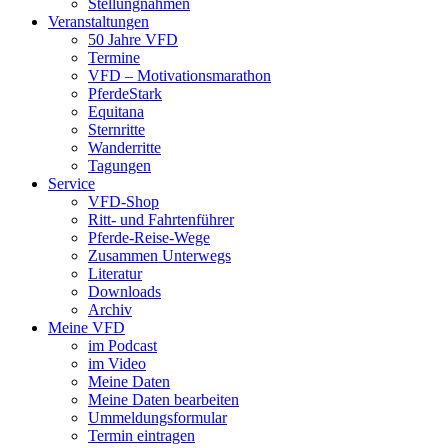
Stellungnahmen
Veranstaltungen
50 Jahre VFD
Termine
VFD – Motivationsmarathon
PferdeStark
Equitana
Sternritte
Wanderritte
Tagungen
Service
VFD-Shop
Ritt- und Fahrtenführer
Pferde-Reise-Wege
Zusammen Unterwegs
Literatur
Downloads
Archiv
Meine VFD
im Podcast
im Video
Meine Daten
Meine Daten bearbeiten
Ummeldungsformular
Termin eintragen