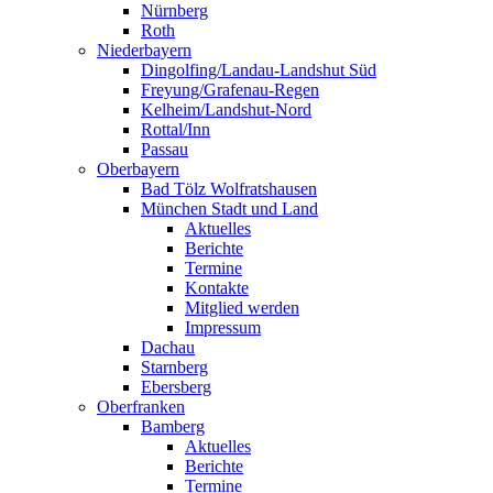
Nürnberg
Roth
Niederbayern
Dingolfing/Landau-Landshut Süd
Freyung/Grafenau-Regen
Kelheim/Landshut-Nord
Rottal/Inn
Passau
Oberbayern
Bad Tölz Wolfratshausen
München Stadt und Land
Aktuelles
Berichte
Termine
Kontakte
Mitglied werden
Impressum
Dachau
Starnberg
Ebersberg
Oberfranken
Bamberg
Aktuelles
Berichte
Termine