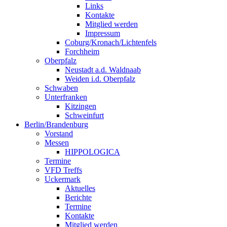
Links
Kontakte
Mitglied werden
Impressum
Coburg/Kronach/Lichtenfels
Forchheim
Oberpfalz
Neustadt a.d. Waldnaab
Weiden i.d. Oberpfalz
Schwaben
Unterfranken
Kitzingen
Schweinfurt
Berlin/Brandenburg
Vorstand
Messen
HIPPOLOGICA
Termine
VFD Treffs
Uckermark
Aktuelles
Berichte
Termine
Kontakte
Mitglied werden