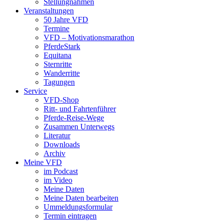
Stellungnahmen
Veranstaltungen
50 Jahre VFD
Termine
VFD – Motivationsmarathon
PferdeStark
Equitana
Sternritte
Wanderritte
Tagungen
Service
VFD-Shop
Ritt- und Fahrtenführer
Pferde-Reise-Wege
Zusammen Unterwegs
Literatur
Downloads
Archiv
Meine VFD
im Podcast
im Video
Meine Daten
Meine Daten bearbeiten
Ummeldungsformular
Termin eintragen