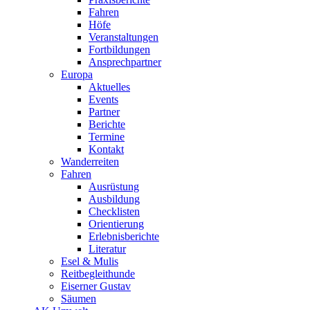
Fahren
Höfe
Veranstaltungen
Fortbildungen
Ansprechpartner
Europa
Aktuelles
Events
Partner
Berichte
Termine
Kontakt
Wanderreiten
Fahren
Ausrüstung
Ausbildung
Checklisten
Orientierung
Erlebnisberichte
Literatur
Esel & Mulis
Reitbegleithunde
Eiserner Gustav
Säumen