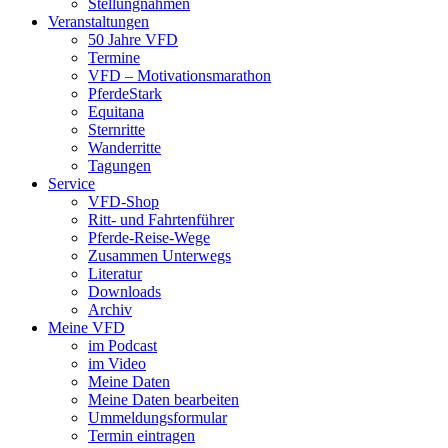
Stellungnahmen
Veranstaltungen
50 Jahre VFD
Termine
VFD – Motivationsmarathon
PferdeStark
Equitana
Sternritte
Wanderritte
Tagungen
Service
VFD-Shop
Ritt- und Fahrtenführer
Pferde-Reise-Wege
Zusammen Unterwegs
Literatur
Downloads
Archiv
Meine VFD
im Podcast
im Video
Meine Daten
Meine Daten bearbeiten
Ummeldungsformular
Termin eintragen