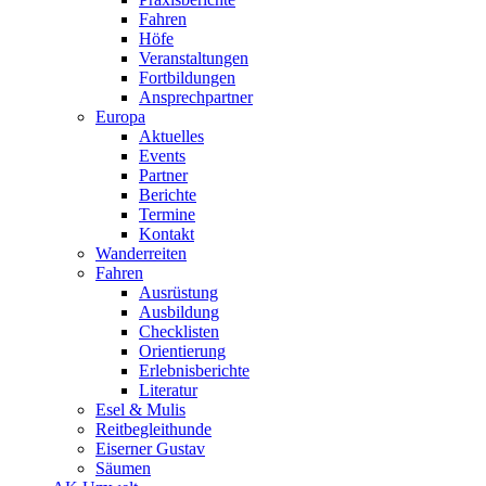
Fahren
Höfe
Veranstaltungen
Fortbildungen
Ansprechpartner
Europa
Aktuelles
Events
Partner
Berichte
Termine
Kontakt
Wanderreiten
Fahren
Ausrüstung
Ausbildung
Checklisten
Orientierung
Erlebnisberichte
Literatur
Esel & Mulis
Reitbegleithunde
Eiserner Gustav
Säumen