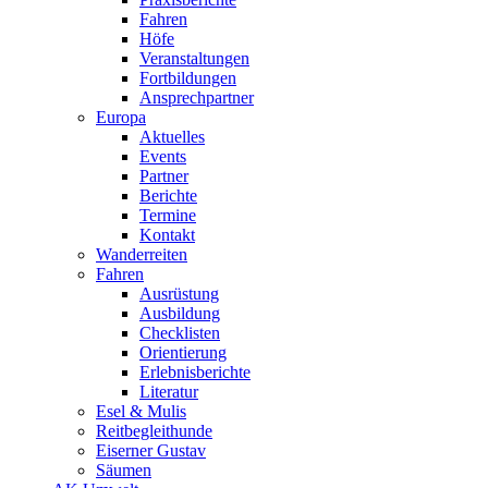
Fahren
Höfe
Veranstaltungen
Fortbildungen
Ansprechpartner
Europa
Aktuelles
Events
Partner
Berichte
Termine
Kontakt
Wanderreiten
Fahren
Ausrüstung
Ausbildung
Checklisten
Orientierung
Erlebnisberichte
Literatur
Esel & Mulis
Reitbegleithunde
Eiserner Gustav
Säumen