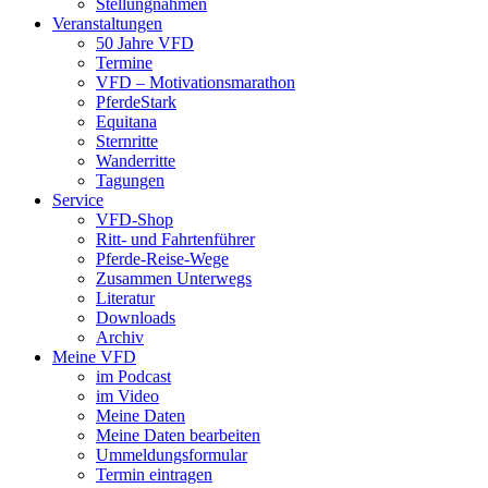
Stellungnahmen
Veranstaltungen
50 Jahre VFD
Termine
VFD – Motivationsmarathon
PferdeStark
Equitana
Sternritte
Wanderritte
Tagungen
Service
VFD-Shop
Ritt- und Fahrtenführer
Pferde-Reise-Wege
Zusammen Unterwegs
Literatur
Downloads
Archiv
Meine VFD
im Podcast
im Video
Meine Daten
Meine Daten bearbeiten
Ummeldungsformular
Termin eintragen