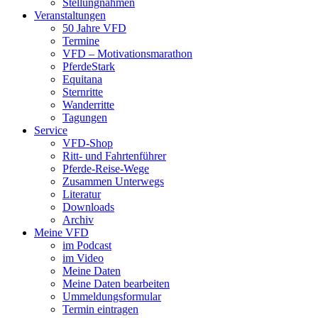
Stellungnahmen
Veranstaltungen
50 Jahre VFD
Termine
VFD – Motivationsmarathon
PferdeStark
Equitana
Sternritte
Wanderritte
Tagungen
Service
VFD-Shop
Ritt- und Fahrtenführer
Pferde-Reise-Wege
Zusammen Unterwegs
Literatur
Downloads
Archiv
Meine VFD
im Podcast
im Video
Meine Daten
Meine Daten bearbeiten
Ummeldungsformular
Termin eintragen