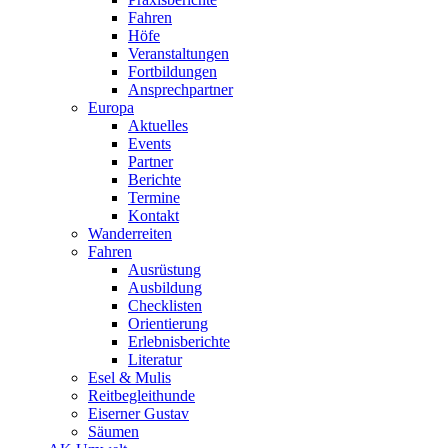
Fahren
Höfe
Veranstaltungen
Fortbildungen
Ansprechpartner
Europa
Aktuelles
Events
Partner
Berichte
Termine
Kontakt
Wanderreiten
Fahren
Ausrüstung
Ausbildung
Checklisten
Orientierung
Erlebnisberichte
Literatur
Esel & Mulis
Reitbegleithunde
Eiserner Gustav
Säumen