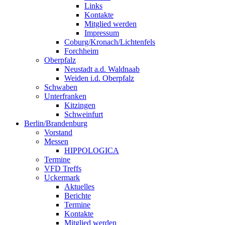
Links
Kontakte
Mitglied werden
Impressum
Coburg/Kronach/Lichtenfels
Forchheim
Oberpfalz
Neustadt a.d. Waldnaab
Weiden i.d. Oberpfalz
Schwaben
Unterfranken
Kitzingen
Schweinfurt
Berlin/Brandenburg
Vorstand
Messen
HIPPOLOGICA
Termine
VFD Treffs
Uckermark
Aktuelles
Berichte
Termine
Kontakte
Mitglied werden