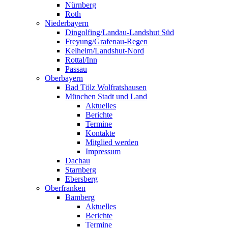
Nürnberg
Roth
Niederbayern
Dingolfing/Landau-Landshut Süd
Freyung/Grafenau-Regen
Kelheim/Landshut-Nord
Rottal/Inn
Passau
Oberbayern
Bad Tölz Wolfratshausen
München Stadt und Land
Aktuelles
Berichte
Termine
Kontakte
Mitglied werden
Impressum
Dachau
Starnberg
Ebersberg
Oberfranken
Bamberg
Aktuelles
Berichte
Termine