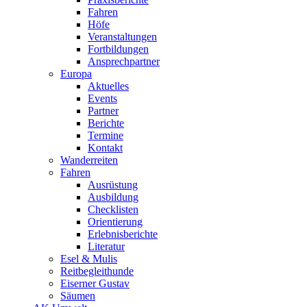
Fahren
Höfe
Veranstaltungen
Fortbildungen
Ansprechpartner
Europa
Aktuelles
Events
Partner
Berichte
Termine
Kontakt
Wanderreiten
Fahren
Ausrüstung
Ausbildung
Checklisten
Orientierung
Erlebnisberichte
Literatur
Esel & Mulis
Reitbegleithunde
Eiserner Gustav
Säumen