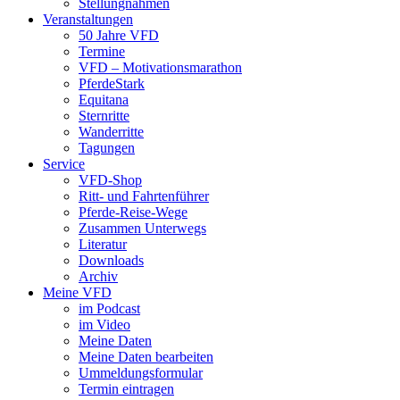
Stellungnahmen
Veranstaltungen
50 Jahre VFD
Termine
VFD – Motivationsmarathon
PferdeStark
Equitana
Sternritte
Wanderritte
Tagungen
Service
VFD-Shop
Ritt- und Fahrtenführer
Pferde-Reise-Wege
Zusammen Unterwegs
Literatur
Downloads
Archiv
Meine VFD
im Podcast
im Video
Meine Daten
Meine Daten bearbeiten
Ummeldungsformular
Termin eintragen