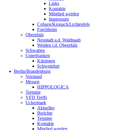
Links
Kontakte
Mitglied werden
Impressum
Coburg/Kronach/Lichtenfels
Forchheim
Oberpfalz
Neustadt a.d. Waldnaab
Weiden i.d. Oberpfalz
Schwaben
Unterfranken
Kitzingen
Schweinfurt
Berlin/Brandenburg
Vorstand
Messen
HIPPOLOGICA
Termine
VFD Treffs
Uckermark
Aktuelles
Berichte
Termine
Kontakte
Mitglied werden