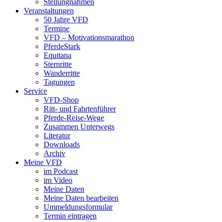
Stellungnahmen
Veranstaltungen
50 Jahre VFD
Termine
VFD – Motivationsmarathon
PferdeStark
Equitana
Sternritte
Wanderritte
Tagungen
Service
VFD-Shop
Ritt- und Fahrtenführer
Pferde-Reise-Wege
Zusammen Unterwegs
Literatur
Downloads
Archiv
Meine VFD
im Podcast
im Video
Meine Daten
Meine Daten bearbeiten
Ummeldungsformular
Termin eintragen