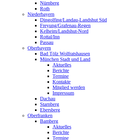
Nürnberg
Roth
Niederbayern
Dingolfing/Landau-Landshut Süd
Freyung/Grafenau-Regen
Kelheim/Landshut-Nord
Rottal/Inn
Passau
Oberbayern
Bad Tölz Wolfratshausen
München Stadt und Land
Aktuelles
Berichte
Termine
Kontakte
Mitglied werden
Impressum
Dachau
Starnberg
Ebersberg
Oberfranken
Bamberg
Aktuelles
Berichte
Termine