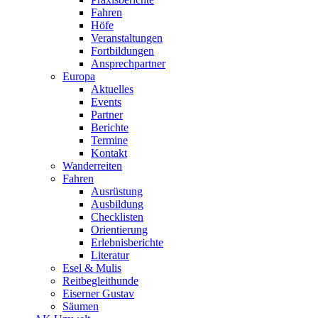
Fahren
Höfe
Veranstaltungen
Fortbildungen
Ansprechpartner
Europa
Aktuelles
Events
Partner
Berichte
Termine
Kontakt
Wanderreiten
Fahren
Ausrüstung
Ausbildung
Checklisten
Orientierung
Erlebnisberichte
Literatur
Esel & Mulis
Reitbegleithunde
Eiserner Gustav
Säumen