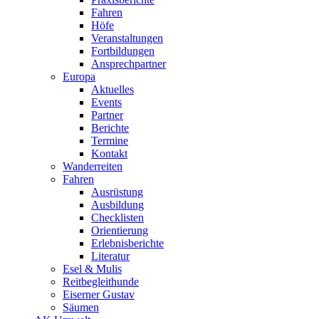
Fahren
Höfe
Veranstaltungen
Fortbildungen
Ansprechpartner
Europa
Aktuelles
Events
Partner
Berichte
Termine
Kontakt
Wanderreiten
Fahren
Ausrüstung
Ausbildung
Checklisten
Orientierung
Erlebnisberichte
Literatur
Esel & Mulis
Reitbegleithunde
Eiserner Gustav
Säumen