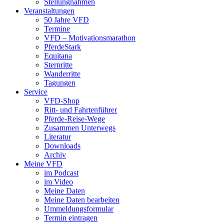
Stellungnahmen
Veranstaltungen
50 Jahre VFD
Termine
VFD – Motivationsmarathon
PferdeStark
Equitana
Sternritte
Wanderritte
Tagungen
Service
VFD-Shop
Ritt- und Fahrtenführer
Pferde-Reise-Wege
Zusammen Unterwegs
Literatur
Downloads
Archiv
Meine VFD
im Podcast
im Video
Meine Daten
Meine Daten bearbeiten
Ummeldungsformular
Termin eintragen