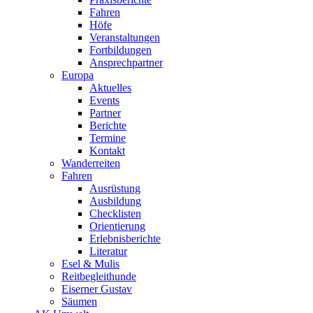
Fahren
Höfe
Veranstaltungen
Fortbildungen
Ansprechpartner
Europa
Aktuelles
Events
Partner
Berichte
Termine
Kontakt
Wanderreiten
Fahren
Ausrüstung
Ausbildung
Checklisten
Orientierung
Erlebnisberichte
Literatur
Esel & Mulis
Reitbegleithunde
Eiserner Gustav
Säumen