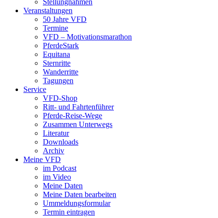
Stellungnahmen
Veranstaltungen
50 Jahre VFD
Termine
VFD – Motivationsmarathon
PferdeStark
Equitana
Sternritte
Wanderritte
Tagungen
Service
VFD-Shop
Ritt- und Fahrtenführer
Pferde-Reise-Wege
Zusammen Unterwegs
Literatur
Downloads
Archiv
Meine VFD
im Podcast
im Video
Meine Daten
Meine Daten bearbeiten
Ummeldungsformular
Termin eintragen