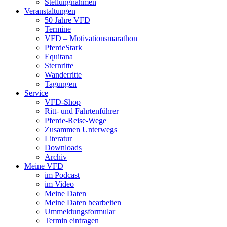
Stellungnahmen
Veranstaltungen
50 Jahre VFD
Termine
VFD – Motivationsmarathon
PferdeStark
Equitana
Sternritte
Wanderritte
Tagungen
Service
VFD-Shop
Ritt- und Fahrtenführer
Pferde-Reise-Wege
Zusammen Unterwegs
Literatur
Downloads
Archiv
Meine VFD
im Podcast
im Video
Meine Daten
Meine Daten bearbeiten
Ummeldungsformular
Termin eintragen