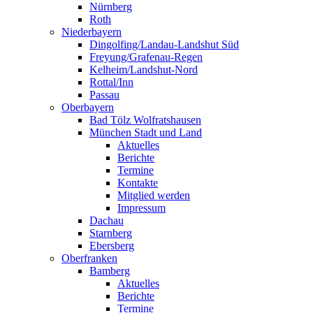
Nürnberg
Roth
Niederbayern
Dingolfing/Landau-Landshut Süd
Freyung/Grafenau-Regen
Kelheim/Landshut-Nord
Rottal/Inn
Passau
Oberbayern
Bad Tölz Wolfratshausen
München Stadt und Land
Aktuelles
Berichte
Termine
Kontakte
Mitglied werden
Impressum
Dachau
Starnberg
Ebersberg
Oberfranken
Bamberg
Aktuelles
Berichte
Termine