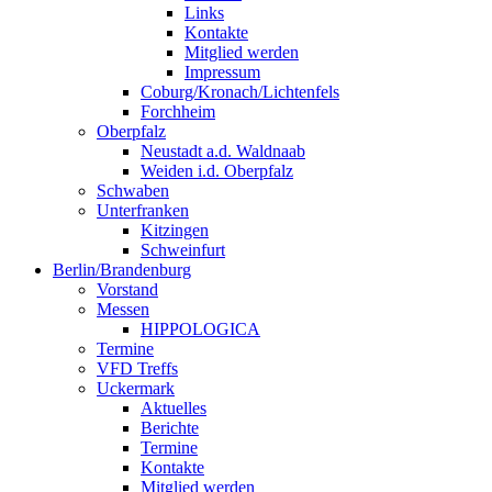
Links
Kontakte
Mitglied werden
Impressum
Coburg/Kronach/Lichtenfels
Forchheim
Oberpfalz
Neustadt a.d. Waldnaab
Weiden i.d. Oberpfalz
Schwaben
Unterfranken
Kitzingen
Schweinfurt
Berlin/Brandenburg
Vorstand
Messen
HIPPOLOGICA
Termine
VFD Treffs
Uckermark
Aktuelles
Berichte
Termine
Kontakte
Mitglied werden