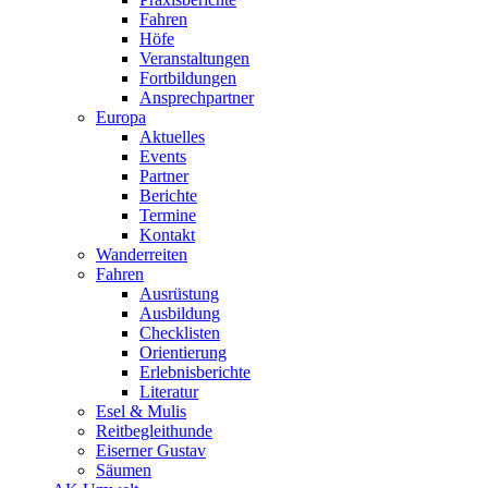
Fahren
Höfe
Veranstaltungen
Fortbildungen
Ansprechpartner
Europa
Aktuelles
Events
Partner
Berichte
Termine
Kontakt
Wanderreiten
Fahren
Ausrüstung
Ausbildung
Checklisten
Orientierung
Erlebnisberichte
Literatur
Esel & Mulis
Reitbegleithunde
Eiserner Gustav
Säumen