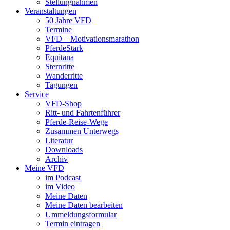
Stellungnahmen
Veranstaltungen
50 Jahre VFD
Termine
VFD – Motivationsmarathon
PferdeStark
Equitana
Sternritte
Wanderritte
Tagungen
Service
VFD-Shop
Ritt- und Fahrtenführer
Pferde-Reise-Wege
Zusammen Unterwegs
Literatur
Downloads
Archiv
Meine VFD
im Podcast
im Video
Meine Daten
Meine Daten bearbeiten
Ummeldungsformular
Termin eintragen