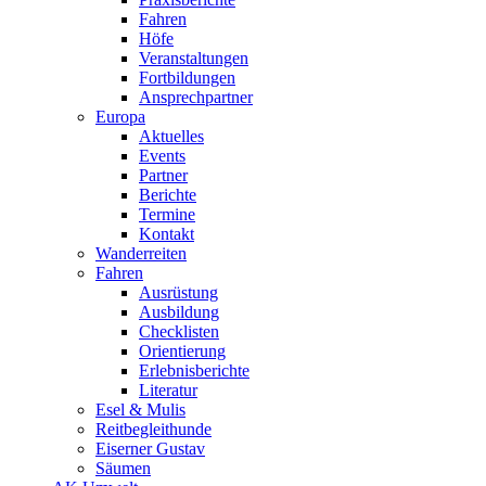
Fahren
Höfe
Veranstaltungen
Fortbildungen
Ansprechpartner
Europa
Aktuelles
Events
Partner
Berichte
Termine
Kontakt
Wanderreiten
Fahren
Ausrüstung
Ausbildung
Checklisten
Orientierung
Erlebnisberichte
Literatur
Esel & Mulis
Reitbegleithunde
Eiserner Gustav
Säumen