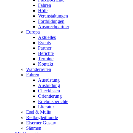
Fahren
Höfe
Veranstaltungen
Fortbildungen
Ansprechpartner
Europa
Aktuelles
Events
Partner
Berichte
Termine
Kontakt
Wanderreiten
Fahren
Ausrüstung
Ausbildung
Checklisten
Orientierung
Erlebnisberichte
Literatur
Esel & Mulis
Reitbegleithunde
Eiserner Gustav
Säumen