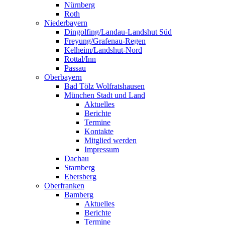
Nürnberg
Roth
Niederbayern
Dingolfing/Landau-Landshut Süd
Freyung/Grafenau-Regen
Kelheim/Landshut-Nord
Rottal/Inn
Passau
Oberbayern
Bad Tölz Wolfratshausen
München Stadt und Land
Aktuelles
Berichte
Termine
Kontakte
Mitglied werden
Impressum
Dachau
Starnberg
Ebersberg
Oberfranken
Bamberg
Aktuelles
Berichte
Termine