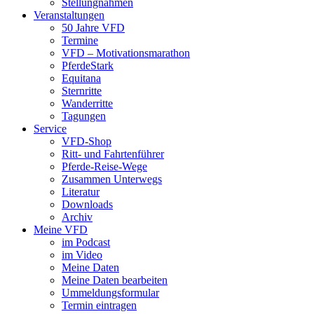
Stellungnahmen
Veranstaltungen
50 Jahre VFD
Termine
VFD – Motivationsmarathon
PferdeStark
Equitana
Sternritte
Wanderritte
Tagungen
Service
VFD-Shop
Ritt- und Fahrtenführer
Pferde-Reise-Wege
Zusammen Unterwegs
Literatur
Downloads
Archiv
Meine VFD
im Podcast
im Video
Meine Daten
Meine Daten bearbeiten
Ummeldungsformular
Termin eintragen