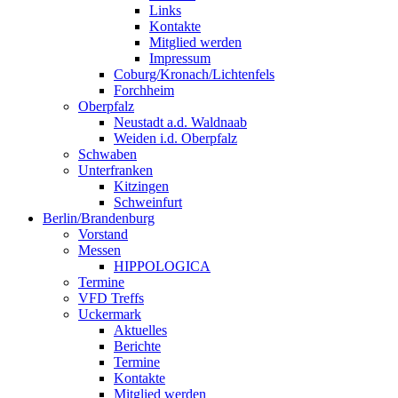
Links
Kontakte
Mitglied werden
Impressum
Coburg/Kronach/Lichtenfels
Forchheim
Oberpfalz
Neustadt a.d. Waldnaab
Weiden i.d. Oberpfalz
Schwaben
Unterfranken
Kitzingen
Schweinfurt
Berlin/Brandenburg
Vorstand
Messen
HIPPOLOGICA
Termine
VFD Treffs
Uckermark
Aktuelles
Berichte
Termine
Kontakte
Mitglied werden