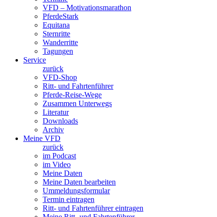
VFD – Motivationsmarathon
PferdeStark
Equitana
Sternritte
Wanderritte
Tagungen
Service
zurück
VFD-Shop
Ritt- und Fahrtenführer
Pferde-Reise-Wege
Zusammen Unterwegs
Literatur
Downloads
Archiv
Meine VFD
zurück
im Podcast
im Video
Meine Daten
Meine Daten bearbeiten
Ummeldungsformular
Termin eintragen
Ritt- und Fahrtenführer eintragen
Meine Ritt- und Fahrtenführer