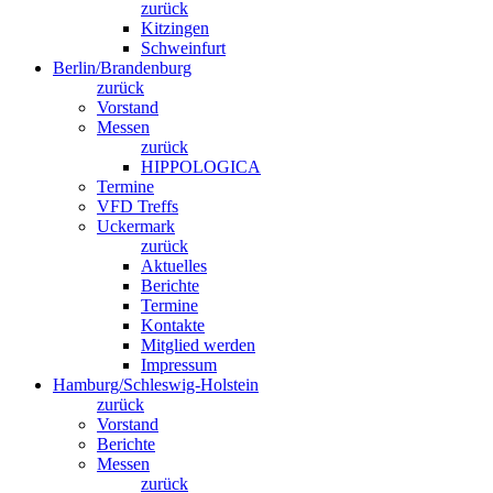
zurück
Kitzingen
Schweinfurt
Berlin/Brandenburg
zurück
Vorstand
Messen
zurück
HIPPOLOGICA
Termine
VFD Treffs
Uckermark
zurück
Aktuelles
Berichte
Termine
Kontakte
Mitglied werden
Impressum
Hamburg/Schleswig-Holstein
zurück
Vorstand
Berichte
Messen
zurück