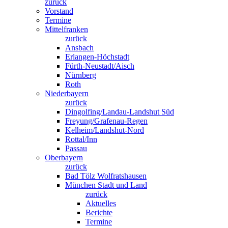
zurück
Vorstand
Termine
Mittelfranken
zurück
Ansbach
Erlangen-Höchstadt
Fürth-Neustadt/Aisch
Nürnberg
Roth
Niederbayern
zurück
Dingolfing/Landau-Landshut Süd
Freyung/Grafenau-Regen
Kelheim/Landshut-Nord
Rottal/Inn
Passau
Oberbayern
zurück
Bad Tölz Wolfratshausen
München Stadt und Land
zurück
Aktuelles
Berichte
Termine