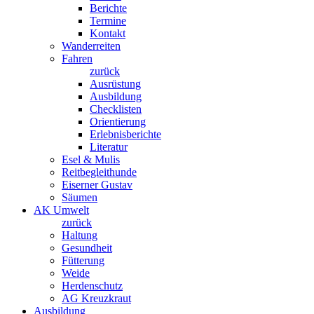
Berichte
Termine
Kontakt
Wanderreiten
Fahren
zurück
Ausrüstung
Ausbildung
Checklisten
Orientierung
Erlebnisberichte
Literatur
Esel & Mulis
Reitbegleithunde
Eiserner Gustav
Säumen
AK Umwelt
zurück
Haltung
Gesundheit
Fütterung
Weide
Herdenschutz
AG Kreuzkraut
Ausbildung