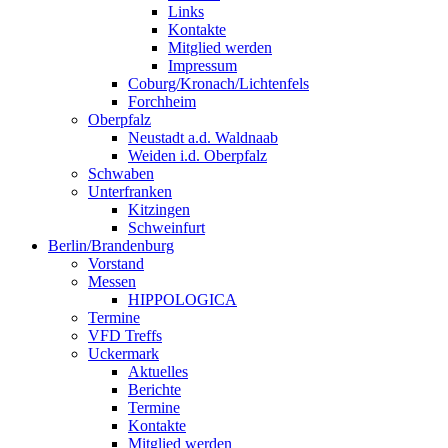
Links
Kontakte
Mitglied werden
Impressum
Coburg/Kronach/Lichtenfels
Forchheim
Oberpfalz
Neustadt a.d. Waldnaab
Weiden i.d. Oberpfalz
Schwaben
Unterfranken
Kitzingen
Schweinfurt
Berlin/Brandenburg
Vorstand
Messen
HIPPOLOGICA
Termine
VFD Treffs
Uckermark
Aktuelles
Berichte
Termine
Kontakte
Mitglied werden