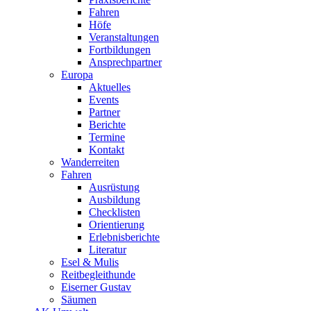
Fahren
Höfe
Veranstaltungen
Fortbildungen
Ansprechpartner
Europa
Aktuelles
Events
Partner
Berichte
Termine
Kontakt
Wanderreiten
Fahren
Ausrüstung
Ausbildung
Checklisten
Orientierung
Erlebnisberichte
Literatur
Esel & Mulis
Reitbegleithunde
Eiserner Gustav
Säumen