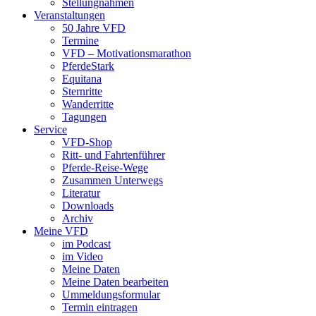
Stellungnahmen
Veranstaltungen
50 Jahre VFD
Termine
VFD – Motivationsmarathon
PferdeStark
Equitana
Sternritte
Wanderritte
Tagungen
Service
VFD-Shop
Ritt- und Fahrtenführer
Pferde-Reise-Wege
Zusammen Unterwegs
Literatur
Downloads
Archiv
Meine VFD
im Podcast
im Video
Meine Daten
Meine Daten bearbeiten
Ummeldungsformular
Termin eintragen