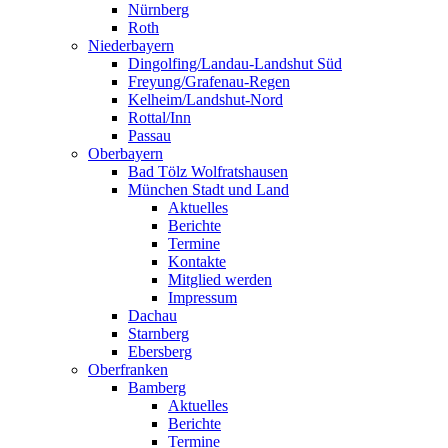
Nürnberg
Roth
Niederbayern
Dingolfing/Landau-Landshut Süd
Freyung/Grafenau-Regen
Kelheim/Landshut-Nord
Rottal/Inn
Passau
Oberbayern
Bad Tölz Wolfratshausen
München Stadt und Land
Aktuelles
Berichte
Termine
Kontakte
Mitglied werden
Impressum
Dachau
Starnberg
Ebersberg
Oberfranken
Bamberg
Aktuelles
Berichte
Termine