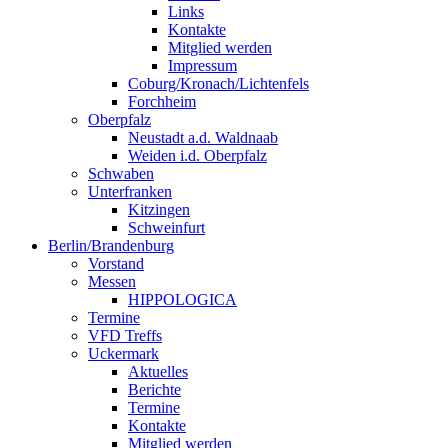
Links
Kontakte
Mitglied werden
Impressum
Coburg/Kronach/Lichtenfels
Forchheim
Oberpfalz
Neustadt a.d. Waldnaab
Weiden i.d. Oberpfalz
Schwaben
Unterfranken
Kitzingen
Schweinfurt
Berlin/Brandenburg
Vorstand
Messen
HIPPOLOGICA
Termine
VFD Treffs
Uckermark
Aktuelles
Berichte
Termine
Kontakte
Mitglied werden