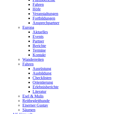
Fahren
Höfe
Veranstaltungen
Fortbildungen
Ansprechpartner
Europa
Aktuelles
Events
Partner
Berichte
Termine
Kontakt
Wanderreiten
Fahren
Ausrüstung
Ausbildung
Checklisten
Orientierung
Erlebnisberichte
Literatur
Esel & Mulis
Reitbegleithunde
Eiserner Gustav
Säumen