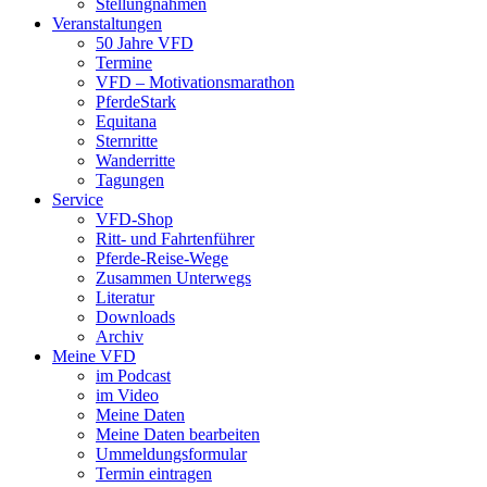
Stellungnahmen
Veranstaltungen
50 Jahre VFD
Termine
VFD – Motivationsmarathon
PferdeStark
Equitana
Sternritte
Wanderritte
Tagungen
Service
VFD-Shop
Ritt- und Fahrtenführer
Pferde-Reise-Wege
Zusammen Unterwegs
Literatur
Downloads
Archiv
Meine VFD
im Podcast
im Video
Meine Daten
Meine Daten bearbeiten
Ummeldungsformular
Termin eintragen