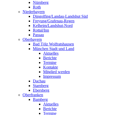
Nürnberg
Roth
Niederbayern
Dingolfing/Landau-Landshut Süd
Freyung/Grafenau-Regen
Kelheim/Landshut-Nord
Rottal/Inn
Passau
Oberbayern
Bad Tölz Wolfratshausen
München Stadt und Land
Aktuelles
Berichte
Termine
Kontakte
Mitglied werden
Impressum
Dachau
Starnberg
Ebersberg
Oberfranken
Bamberg
Aktuelles
Berichte
Termine