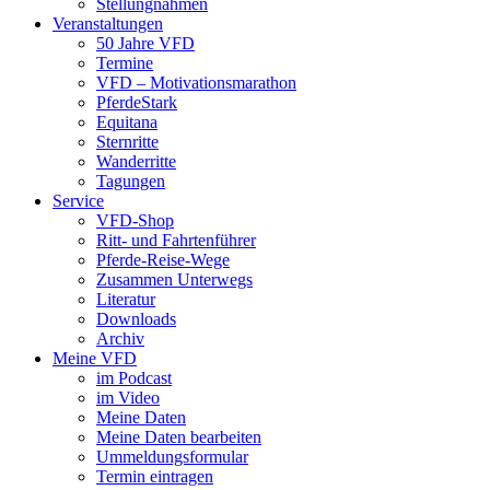
Stellungnahmen
Veranstaltungen
50 Jahre VFD
Termine
VFD – Motivationsmarathon
PferdeStark
Equitana
Sternritte
Wanderritte
Tagungen
Service
VFD-Shop
Ritt- und Fahrtenführer
Pferde-Reise-Wege
Zusammen Unterwegs
Literatur
Downloads
Archiv
Meine VFD
im Podcast
im Video
Meine Daten
Meine Daten bearbeiten
Ummeldungsformular
Termin eintragen