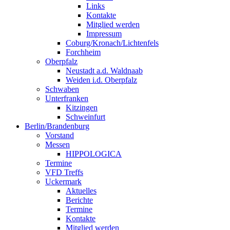
Links
Kontakte
Mitglied werden
Impressum
Coburg/Kronach/Lichtenfels
Forchheim
Oberpfalz
Neustadt a.d. Waldnaab
Weiden i.d. Oberpfalz
Schwaben
Unterfranken
Kitzingen
Schweinfurt
Berlin/Brandenburg
Vorstand
Messen
HIPPOLOGICA
Termine
VFD Treffs
Uckermark
Aktuelles
Berichte
Termine
Kontakte
Mitglied werden