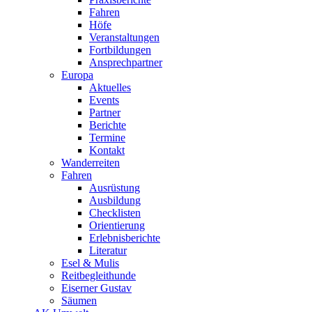
Fahren
Höfe
Veranstaltungen
Fortbildungen
Ansprechpartner
Europa
Aktuelles
Events
Partner
Berichte
Termine
Kontakt
Wanderreiten
Fahren
Ausrüstung
Ausbildung
Checklisten
Orientierung
Erlebnisberichte
Literatur
Esel & Mulis
Reitbegleithunde
Eiserner Gustav
Säumen