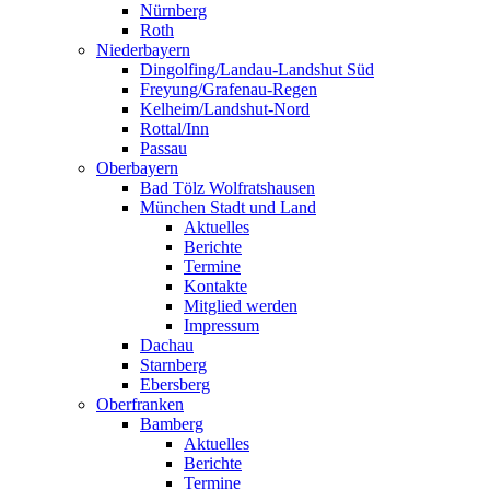
Nürnberg
Roth
Niederbayern
Dingolfing/Landau-Landshut Süd
Freyung/Grafenau-Regen
Kelheim/Landshut-Nord
Rottal/Inn
Passau
Oberbayern
Bad Tölz Wolfratshausen
München Stadt und Land
Aktuelles
Berichte
Termine
Kontakte
Mitglied werden
Impressum
Dachau
Starnberg
Ebersberg
Oberfranken
Bamberg
Aktuelles
Berichte
Termine