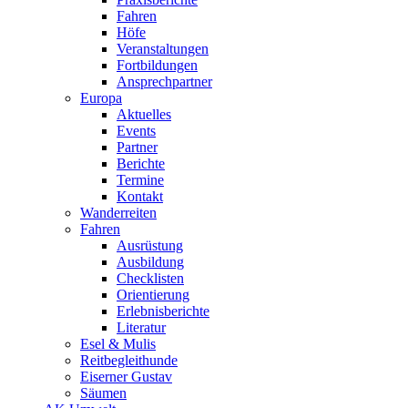
Fahren
Höfe
Veranstaltungen
Fortbildungen
Ansprechpartner
Europa
Aktuelles
Events
Partner
Berichte
Termine
Kontakt
Wanderreiten
Fahren
Ausrüstung
Ausbildung
Checklisten
Orientierung
Erlebnisberichte
Literatur
Esel & Mulis
Reitbegleithunde
Eiserner Gustav
Säumen