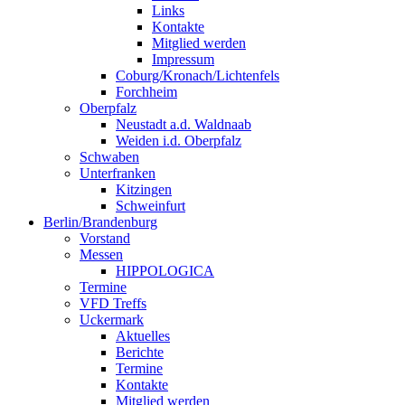
Links
Kontakte
Mitglied werden
Impressum
Coburg/Kronach/Lichtenfels
Forchheim
Oberpfalz
Neustadt a.d. Waldnaab
Weiden i.d. Oberpfalz
Schwaben
Unterfranken
Kitzingen
Schweinfurt
Berlin/Brandenburg
Vorstand
Messen
HIPPOLOGICA
Termine
VFD Treffs
Uckermark
Aktuelles
Berichte
Termine
Kontakte
Mitglied werden