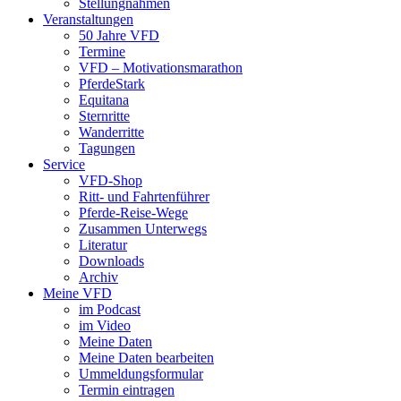
Stellungnahmen
Veranstaltungen
50 Jahre VFD
Termine
VFD – Motivationsmarathon
PferdeStark
Equitana
Sternritte
Wanderritte
Tagungen
Service
VFD-Shop
Ritt- und Fahrtenführer
Pferde-Reise-Wege
Zusammen Unterwegs
Literatur
Downloads
Archiv
Meine VFD
im Podcast
im Video
Meine Daten
Meine Daten bearbeiten
Ummeldungsformular
Termin eintragen