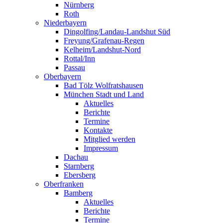
Nürnberg
Roth
Niederbayern
Dingolfing/Landau-Landshut Süd
Freyung/Grafenau-Regen
Kelheim/Landshut-Nord
Rottal/Inn
Passau
Oberbayern
Bad Tölz Wolfratshausen
München Stadt und Land
Aktuelles
Berichte
Termine
Kontakte
Mitglied werden
Impressum
Dachau
Starnberg
Ebersberg
Oberfranken
Bamberg
Aktuelles
Berichte
Termine