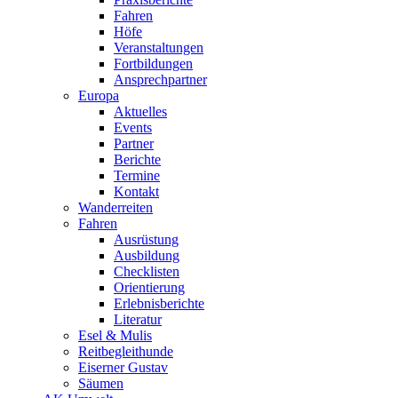
Fahren
Höfe
Veranstaltungen
Fortbildungen
Ansprechpartner
Europa
Aktuelles
Events
Partner
Berichte
Termine
Kontakt
Wanderreiten
Fahren
Ausrüstung
Ausbildung
Checklisten
Orientierung
Erlebnisberichte
Literatur
Esel & Mulis
Reitbegleithunde
Eiserner Gustav
Säumen