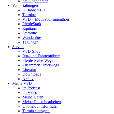
Stellungnahmen
Veranstaltungen
50 Jahre VFD
Termine
VFD – Motivationsmarathon
PferdeStark
Equitana
Sternritte
Wanderritte
Tagungen
Service
VFD-Shop
Ritt- und Fahrtenführer
Pferde-Reise-Wege
Zusammen Unterwegs
Literatur
Downloads
Archiv
Meine VFD
im Podcast
im Video
Meine Daten
Meine Daten bearbeiten
Ummeldungsformular
Termin eintragen