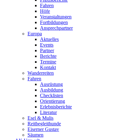
Fahren
Höfe
Veranstaltungen
Fortbildungen
Ansprechpartner
Europa
Aktuelles
Events
Partner
Berichte
Termine
Kontakt
Wanderreiten
Fahren
Ausrüstung
Ausbildung
Checklisten
Orientierung
Erlebnisberichte
Literatur
Esel & Mulis
Reitbegleithunde
Eiserner Gustav
Säumen