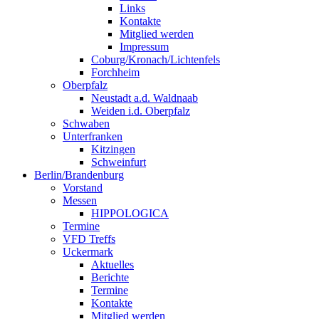
Links
Kontakte
Mitglied werden
Impressum
Coburg/Kronach/Lichtenfels
Forchheim
Oberpfalz
Neustadt a.d. Waldnaab
Weiden i.d. Oberpfalz
Schwaben
Unterfranken
Kitzingen
Schweinfurt
Berlin/Brandenburg
Vorstand
Messen
HIPPOLOGICA
Termine
VFD Treffs
Uckermark
Aktuelles
Berichte
Termine
Kontakte
Mitglied werden