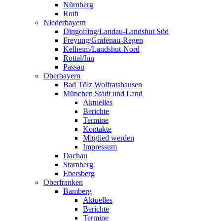
Nürnberg
Roth
Niederbayern
Dingolfing/Landau-Landshut Süd
Freyung/Grafenau-Regen
Kelheim/Landshut-Nord
Rottal/Inn
Passau
Oberbayern
Bad Tölz Wolfratshausen
München Stadt und Land
Aktuelles
Berichte
Termine
Kontakte
Mitglied werden
Impressum
Dachau
Starnberg
Ebersberg
Oberfranken
Bamberg
Aktuelles
Berichte
Termine