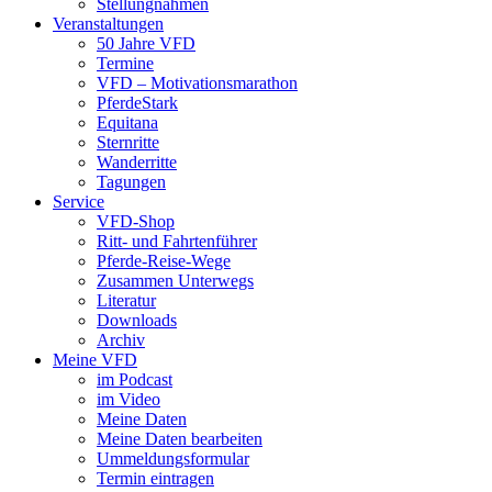
Stellungnahmen
Veranstaltungen
50 Jahre VFD
Termine
VFD – Motivationsmarathon
PferdeStark
Equitana
Sternritte
Wanderritte
Tagungen
Service
VFD-Shop
Ritt- und Fahrtenführer
Pferde-Reise-Wege
Zusammen Unterwegs
Literatur
Downloads
Archiv
Meine VFD
im Podcast
im Video
Meine Daten
Meine Daten bearbeiten
Ummeldungsformular
Termin eintragen