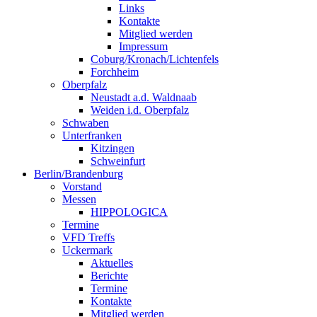
Links
Kontakte
Mitglied werden
Impressum
Coburg/Kronach/Lichtenfels
Forchheim
Oberpfalz
Neustadt a.d. Waldnaab
Weiden i.d. Oberpfalz
Schwaben
Unterfranken
Kitzingen
Schweinfurt
Berlin/Brandenburg
Vorstand
Messen
HIPPOLOGICA
Termine
VFD Treffs
Uckermark
Aktuelles
Berichte
Termine
Kontakte
Mitglied werden