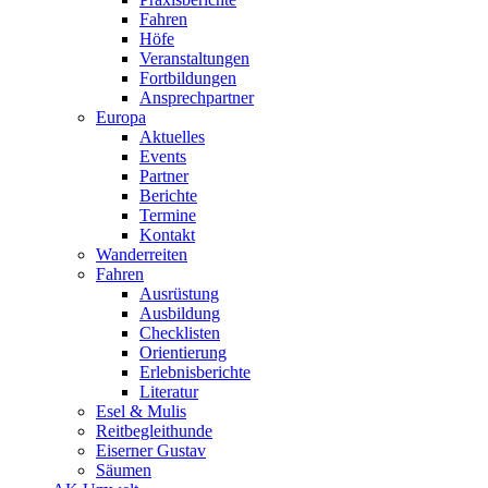
Fahren
Höfe
Veranstaltungen
Fortbildungen
Ansprechpartner
Europa
Aktuelles
Events
Partner
Berichte
Termine
Kontakt
Wanderreiten
Fahren
Ausrüstung
Ausbildung
Checklisten
Orientierung
Erlebnisberichte
Literatur
Esel & Mulis
Reitbegleithunde
Eiserner Gustav
Säumen