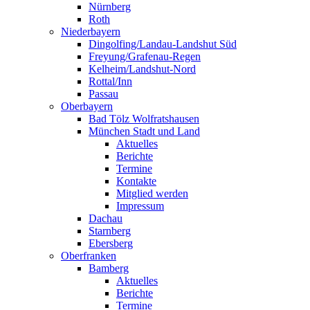
Nürnberg
Roth
Niederbayern
Dingolfing/Landau-Landshut Süd
Freyung/Grafenau-Regen
Kelheim/Landshut-Nord
Rottal/Inn
Passau
Oberbayern
Bad Tölz Wolfratshausen
München Stadt und Land
Aktuelles
Berichte
Termine
Kontakte
Mitglied werden
Impressum
Dachau
Starnberg
Ebersberg
Oberfranken
Bamberg
Aktuelles
Berichte
Termine