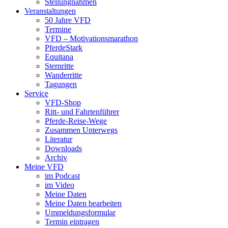
Stellungnahmen
Veranstaltungen
50 Jahre VFD
Termine
VFD – Motivationsmarathon
PferdeStark
Equitana
Sternritte
Wanderritte
Tagungen
Service
VFD-Shop
Ritt- und Fahrtenführer
Pferde-Reise-Wege
Zusammen Unterwegs
Literatur
Downloads
Archiv
Meine VFD
im Podcast
im Video
Meine Daten
Meine Daten bearbeiten
Ummeldungsformular
Termin eintragen