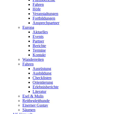
Fahren
Höfe
Veranstaltungen
Fortbildungen
Ansprechpartner
Europa
Aktuelles
Events
Partner
Berichte
Termine
Kontakt
Wanderreiten
Fahren
Ausrüstung
Ausbildung
Checklisten
Orientierung
Erlebnisberichte
Literatur
Esel & Mulis
Reitbegleithunde
Eiserner Gustav
Säumen