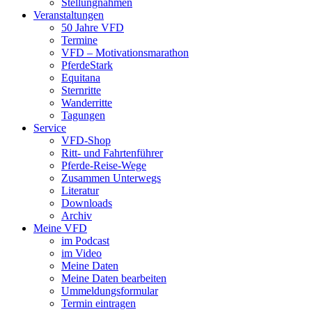
Stellungnahmen
Veranstaltungen
50 Jahre VFD
Termine
VFD – Motivationsmarathon
PferdeStark
Equitana
Sternritte
Wanderritte
Tagungen
Service
VFD-Shop
Ritt- und Fahrtenführer
Pferde-Reise-Wege
Zusammen Unterwegs
Literatur
Downloads
Archiv
Meine VFD
im Podcast
im Video
Meine Daten
Meine Daten bearbeiten
Ummeldungsformular
Termin eintragen