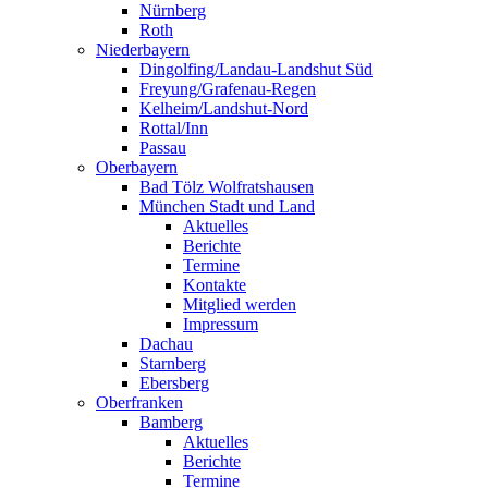
Nürnberg
Roth
Niederbayern
Dingolfing/Landau-Landshut Süd
Freyung/Grafenau-Regen
Kelheim/Landshut-Nord
Rottal/Inn
Passau
Oberbayern
Bad Tölz Wolfratshausen
München Stadt und Land
Aktuelles
Berichte
Termine
Kontakte
Mitglied werden
Impressum
Dachau
Starnberg
Ebersberg
Oberfranken
Bamberg
Aktuelles
Berichte
Termine