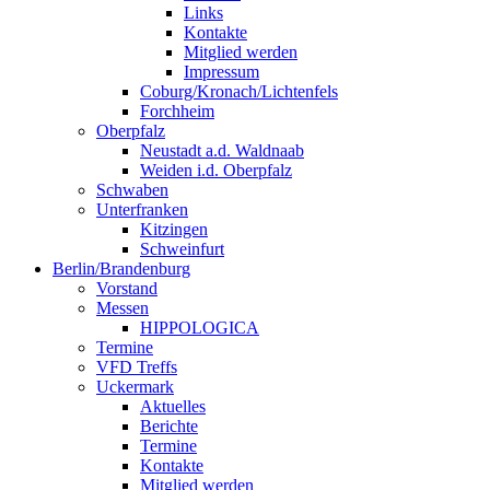
Links
Kontakte
Mitglied werden
Impressum
Coburg/Kronach/Lichtenfels
Forchheim
Oberpfalz
Neustadt a.d. Waldnaab
Weiden i.d. Oberpfalz
Schwaben
Unterfranken
Kitzingen
Schweinfurt
Berlin/Brandenburg
Vorstand
Messen
HIPPOLOGICA
Termine
VFD Treffs
Uckermark
Aktuelles
Berichte
Termine
Kontakte
Mitglied werden