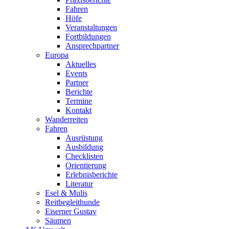
Fahren
Höfe
Veranstaltungen
Fortbildungen
Ansprechpartner
Europa
Aktuelles
Events
Partner
Berichte
Termine
Kontakt
Wanderreiten
Fahren
Ausrüstung
Ausbildung
Checklisten
Orientierung
Erlebnisberichte
Literatur
Esel & Mulis
Reitbegleithunde
Eiserner Gustav
Säumen