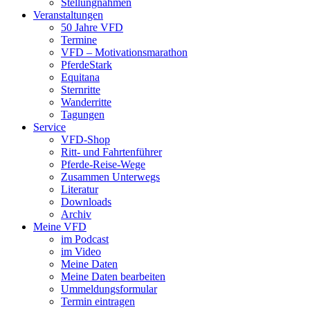
Stellungnahmen
Veranstaltungen
50 Jahre VFD
Termine
VFD – Motivationsmarathon
PferdeStark
Equitana
Sternritte
Wanderritte
Tagungen
Service
VFD-Shop
Ritt- und Fahrtenführer
Pferde-Reise-Wege
Zusammen Unterwegs
Literatur
Downloads
Archiv
Meine VFD
im Podcast
im Video
Meine Daten
Meine Daten bearbeiten
Ummeldungsformular
Termin eintragen