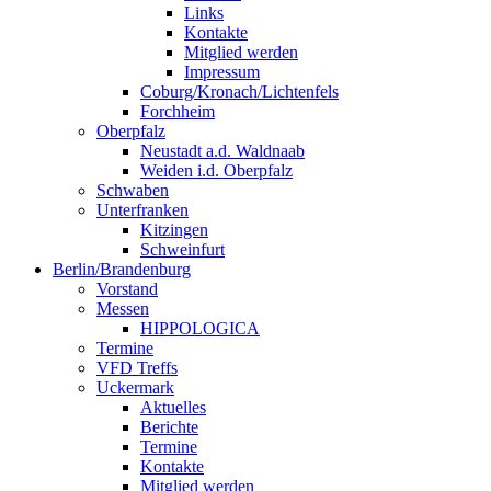
Links
Kontakte
Mitglied werden
Impressum
Coburg/Kronach/Lichtenfels
Forchheim
Oberpfalz
Neustadt a.d. Waldnaab
Weiden i.d. Oberpfalz
Schwaben
Unterfranken
Kitzingen
Schweinfurt
Berlin/Brandenburg
Vorstand
Messen
HIPPOLOGICA
Termine
VFD Treffs
Uckermark
Aktuelles
Berichte
Termine
Kontakte
Mitglied werden