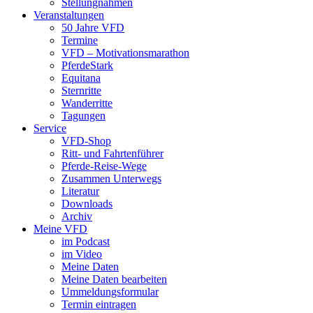
Stellungnahmen
Veranstaltungen
50 Jahre VFD
Termine
VFD – Motivationsmarathon
PferdeStark
Equitana
Sternritte
Wanderritte
Tagungen
Service
VFD-Shop
Ritt- und Fahrtenführer
Pferde-Reise-Wege
Zusammen Unterwegs
Literatur
Downloads
Archiv
Meine VFD
im Podcast
im Video
Meine Daten
Meine Daten bearbeiten
Ummeldungsformular
Termin eintragen