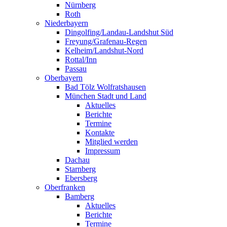
Nürnberg
Roth
Niederbayern
Dingolfing/Landau-Landshut Süd
Freyung/Grafenau-Regen
Kelheim/Landshut-Nord
Rottal/Inn
Passau
Oberbayern
Bad Tölz Wolfratshausen
München Stadt und Land
Aktuelles
Berichte
Termine
Kontakte
Mitglied werden
Impressum
Dachau
Starnberg
Ebersberg
Oberfranken
Bamberg
Aktuelles
Berichte
Termine