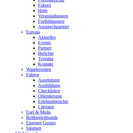
Fahren
Höfe
Veranstaltungen
Fortbildungen
Ansprechpartner
Europa
Aktuelles
Events
Partner
Berichte
Termine
Kontakt
Wanderreiten
Fahren
Ausrüstung
Ausbildung
Checklisten
Orientierung
Erlebnisberichte
Literatur
Esel & Mulis
Reitbegleithunde
Eiserner Gustav
Säumen