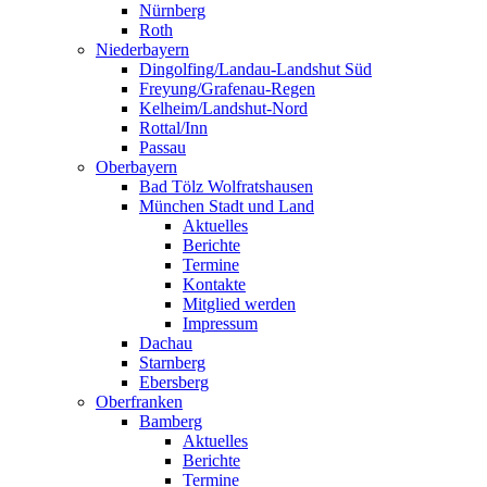
Nürnberg
Roth
Niederbayern
Dingolfing/Landau-Landshut Süd
Freyung/Grafenau-Regen
Kelheim/Landshut-Nord
Rottal/Inn
Passau
Oberbayern
Bad Tölz Wolfratshausen
München Stadt und Land
Aktuelles
Berichte
Termine
Kontakte
Mitglied werden
Impressum
Dachau
Starnberg
Ebersberg
Oberfranken
Bamberg
Aktuelles
Berichte
Termine