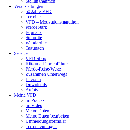
Stellungnahmen
Veranstaltungen
50 Jahre VFD
Termine
VFD – Motivationsmarathon
PferdeStark
Equitana
Sternritte
Wanderritte
Tagungen
Service
VFD-Shop
Ritt- und Fahrtenführer
Pferde-Reise-Wege
Zusammen Unterwegs
Literatur
Downloads
Archiv
Meine VFD
im Podcast
im Video
Meine Daten
Meine Daten bearbeiten
Ummeldungsformular
Termin eintragen