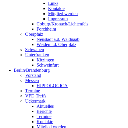
Links
Kontakte
Mitglied werden
Impressum
Coburg/Kronach/Lichtenfels
Forchheim
Oberpfalz
Neustadt a.d. Waldnaab
Weiden i.d. Oberpfalz
Schwaben
Unterfranken
Kitzingen
Schweinfurt
Berlin/Brandenburg
Vorstand
Messen
HIPPOLOGICA
Termine
VFD Treffs
Uckermark
Aktuelles
Berichte
Termine
Kontakte
Mitglied werden