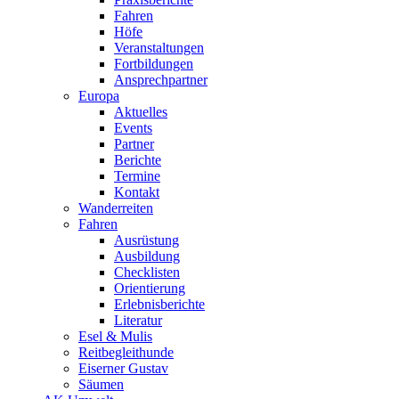
Fahren
Höfe
Veranstaltungen
Fortbildungen
Ansprechpartner
Europa
Aktuelles
Events
Partner
Berichte
Termine
Kontakt
Wanderreiten
Fahren
Ausrüstung
Ausbildung
Checklisten
Orientierung
Erlebnisberichte
Literatur
Esel & Mulis
Reitbegleithunde
Eiserner Gustav
Säumen