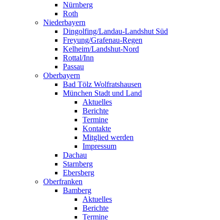
Nürnberg
Roth
Niederbayern
Dingolfing/Landau-Landshut Süd
Freyung/Grafenau-Regen
Kelheim/Landshut-Nord
Rottal/Inn
Passau
Oberbayern
Bad Tölz Wolfratshausen
München Stadt und Land
Aktuelles
Berichte
Termine
Kontakte
Mitglied werden
Impressum
Dachau
Starnberg
Ebersberg
Oberfranken
Bamberg
Aktuelles
Berichte
Termine