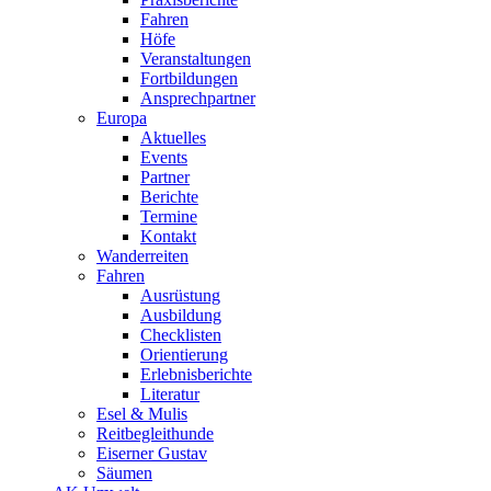
Fahren
Höfe
Veranstaltungen
Fortbildungen
Ansprechpartner
Europa
Aktuelles
Events
Partner
Berichte
Termine
Kontakt
Wanderreiten
Fahren
Ausrüstung
Ausbildung
Checklisten
Orientierung
Erlebnisberichte
Literatur
Esel & Mulis
Reitbegleithunde
Eiserner Gustav
Säumen