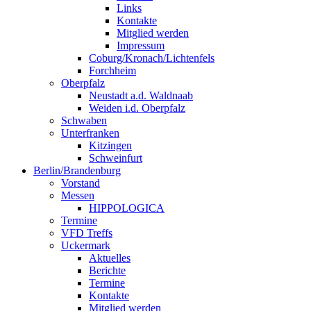
Links
Kontakte
Mitglied werden
Impressum
Coburg/Kronach/Lichtenfels
Forchheim
Oberpfalz
Neustadt a.d. Waldnaab
Weiden i.d. Oberpfalz
Schwaben
Unterfranken
Kitzingen
Schweinfurt
Berlin/Brandenburg
Vorstand
Messen
HIPPOLOGICA
Termine
VFD Treffs
Uckermark
Aktuelles
Berichte
Termine
Kontakte
Mitglied werden