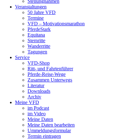
Stellungnahmen
Veranstaltungen
50 Jahre VFD
Termine
VFD – Motivationsmarathon
PferdeStark
Equitana
Sternritte
Wanderritte
Tagungen
Service
VFD-Shop
Ritt- und Fahrtenführer
Pferde-Reise-Wege
Zusammen Unterwegs
Literatur
Downloads
Archiv
Meine VFD
im Podcast
im Video
Meine Daten
Meine Daten bearbeiten
Ummeldungsformular
Termin eintragen