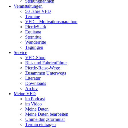
Stellungnahmen
Veranstaltungen
50 Jahre VFD
Termine
VFD – Motivationsmarathon
PferdeStark
Equitana
Sternritte
Wanderritte
Tagungen
Service
VFD-Shop
Ritt- und Fahrtenführer
Pferde-Reise-Wege
Zusammen Unterwegs
Literatur
Downloads
Archiv
Meine VFD
im Podcast
im Video
Meine Daten
Meine Daten bearbeiten
Ummeldungsformular
Termin eintragen