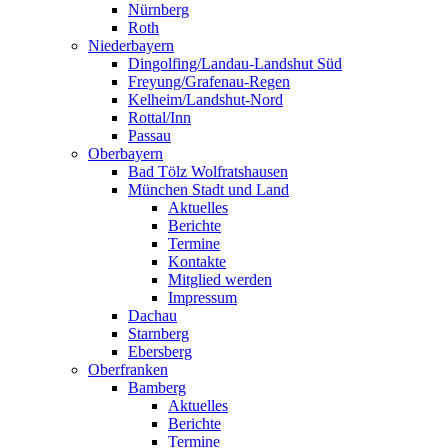
Nürnberg
Roth
Niederbayern
Dingolfing/Landau-Landshut Süd
Freyung/Grafenau-Regen
Kelheim/Landshut-Nord
Rottal/Inn
Passau
Oberbayern
Bad Tölz Wolfratshausen
München Stadt und Land
Aktuelles
Berichte
Termine
Kontakte
Mitglied werden
Impressum
Dachau
Starnberg
Ebersberg
Oberfranken
Bamberg
Aktuelles
Berichte
Termine