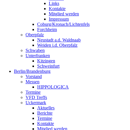
Links
Kontakte
Mitglied werden
Impressum
Coburg/Kronach/Lichtenfels
Forchheim
Oberpfalz
Neustadt a.d. Waldnaab
Weiden i.d. Oberpfalz
Schwaben
Unterfranken
Kitzingen
Schweinfurt
Berlin/Brandenburg
Vorstand
Messen
HIPPOLOGICA
Termine
VFD Treffs
Uckermark
Aktuelles
Berichte
Termine
Kontakte
Mitglied werden