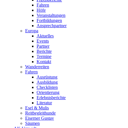
Fahren
Höfe
Veranstaltungen
Fortbildungen
Ansprechpartner
Europa
Aktuelles
Events
Partner
Berichte
Termine
Kontakt
Wanderreiten
Fahren
Ausrüstung
Ausbildung
Checklisten
Orientierung
Erlebnisberichte
Literatur
Esel & Mulis
Reitbegleithunde
Eiserner Gustav
Säumen