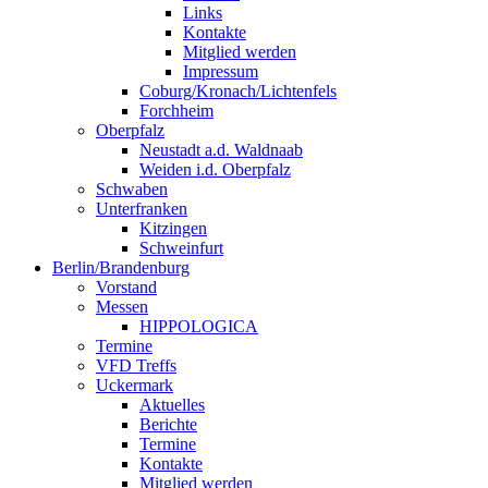
Links
Kontakte
Mitglied werden
Impressum
Coburg/Kronach/Lichtenfels
Forchheim
Oberpfalz
Neustadt a.d. Waldnaab
Weiden i.d. Oberpfalz
Schwaben
Unterfranken
Kitzingen
Schweinfurt
Berlin/Brandenburg
Vorstand
Messen
HIPPOLOGICA
Termine
VFD Treffs
Uckermark
Aktuelles
Berichte
Termine
Kontakte
Mitglied werden