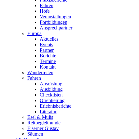
Fahren
Höfe
Veranstaltungen
Fortbildungen
Ansprechpartner
Europa
Aktuelles
Events
Partner
Berichte
Termine
Kontakt
Wanderreiten
Fahren
Ausrüstung
Ausbildung
Checklisten
Orientierung
Erlebnisberichte
Literatur
Esel & Mulis
Reitbegleithunde
Eiserner Gustav
Säumen