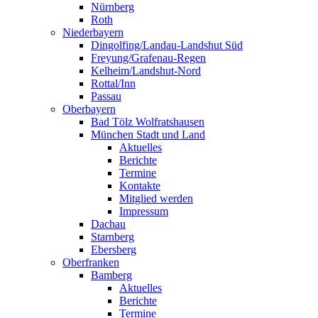
Nürnberg
Roth
Niederbayern
Dingolfing/Landau-Landshut Süd
Freyung/Grafenau-Regen
Kelheim/Landshut-Nord
Rottal/Inn
Passau
Oberbayern
Bad Tölz Wolfratshausen
München Stadt und Land
Aktuelles
Berichte
Termine
Kontakte
Mitglied werden
Impressum
Dachau
Starnberg
Ebersberg
Oberfranken
Bamberg
Aktuelles
Berichte
Termine