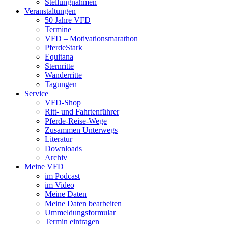
Stellungnahmen
Veranstaltungen
50 Jahre VFD
Termine
VFD – Motivationsmarathon
PferdeStark
Equitana
Sternritte
Wanderritte
Tagungen
Service
VFD-Shop
Ritt- und Fahrtenführer
Pferde-Reise-Wege
Zusammen Unterwegs
Literatur
Downloads
Archiv
Meine VFD
im Podcast
im Video
Meine Daten
Meine Daten bearbeiten
Ummeldungsformular
Termin eintragen