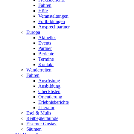
Fahren
Höfe
Veranstaltungen
Fortbildungen
Ansprechpartner
Europa
Aktuelles
Events
Partner
Berichte
Termine
Kontakt
Wanderreiten
Fahren
Ausrüstung
Ausbildung
Checklisten
Orientierung
Erlebnisberichte
Literatur
Esel & Mulis
Reitbegleithunde
Eiserner Gustav
Säumen