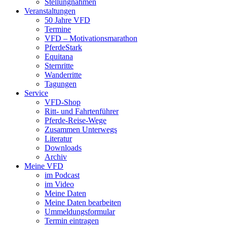
Stellungnahmen
Veranstaltungen
50 Jahre VFD
Termine
VFD – Motivationsmarathon
PferdeStark
Equitana
Sternritte
Wanderritte
Tagungen
Service
VFD-Shop
Ritt- und Fahrtenführer
Pferde-Reise-Wege
Zusammen Unterwegs
Literatur
Downloads
Archiv
Meine VFD
im Podcast
im Video
Meine Daten
Meine Daten bearbeiten
Ummeldungsformular
Termin eintragen