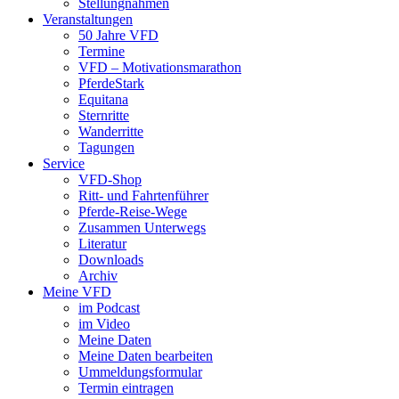
Stellungnahmen
Veranstaltungen
50 Jahre VFD
Termine
VFD – Motivationsmarathon
PferdeStark
Equitana
Sternritte
Wanderritte
Tagungen
Service
VFD-Shop
Ritt- und Fahrtenführer
Pferde-Reise-Wege
Zusammen Unterwegs
Literatur
Downloads
Archiv
Meine VFD
im Podcast
im Video
Meine Daten
Meine Daten bearbeiten
Ummeldungsformular
Termin eintragen