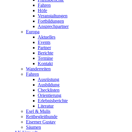
Fahren
Höfe
Veranstaltungen
Fortbildungen
Ansprechpartner
Europa
Aktuelles
Events
Partner
Berichte
Termine
Kontakt
Wanderreiten
Fahren
Ausrüstung
Ausbildung
Checklisten
Orientierung
Erlebnisberichte
Literatur
Esel & Mulis
Reitbegleithunde
Eiserner Gustav
Säumen