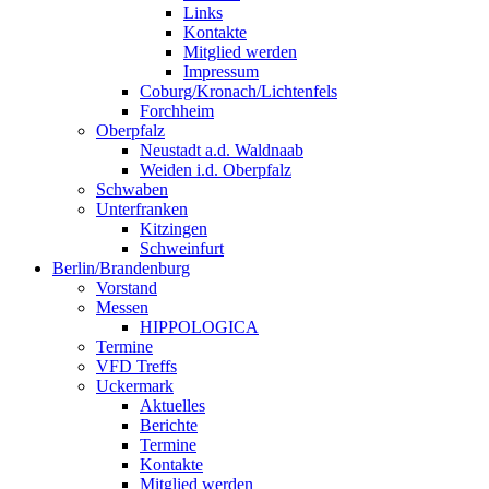
Links
Kontakte
Mitglied werden
Impressum
Coburg/Kronach/Lichtenfels
Forchheim
Oberpfalz
Neustadt a.d. Waldnaab
Weiden i.d. Oberpfalz
Schwaben
Unterfranken
Kitzingen
Schweinfurt
Berlin/Brandenburg
Vorstand
Messen
HIPPOLOGICA
Termine
VFD Treffs
Uckermark
Aktuelles
Berichte
Termine
Kontakte
Mitglied werden