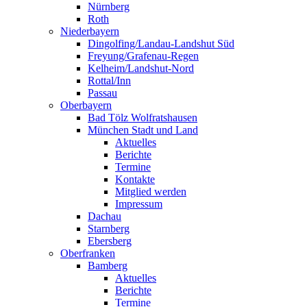
Nürnberg
Roth
Niederbayern
Dingolfing/Landau-Landshut Süd
Freyung/Grafenau-Regen
Kelheim/Landshut-Nord
Rottal/Inn
Passau
Oberbayern
Bad Tölz Wolfratshausen
München Stadt und Land
Aktuelles
Berichte
Termine
Kontakte
Mitglied werden
Impressum
Dachau
Starnberg
Ebersberg
Oberfranken
Bamberg
Aktuelles
Berichte
Termine